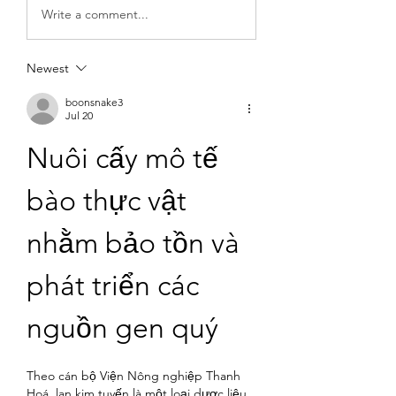
Write a comment...
Newest
boonsnake3
Jul 20
Nuôi cấy mô tế 
bào thực vật 
nhằm bảo tồn và 
phát triển các 
nguồn gen quý
Theo cán bộ Viện Nông nghiệp Thanh 
Hoá, lan kim tuyến là một loại dược liệu 