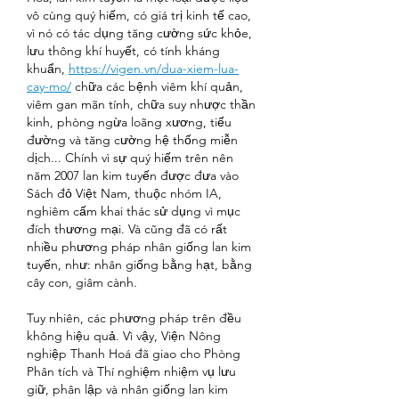
vô cùng quý hiếm, có giá trị kinh tế cao, 
vì nó có tác dụng tăng cường sức khỏe, 
lưu thông khí huyết, có tính kháng 
khuẩn, 
https://vigen.vn/dua-xiem-lua-
cay-mo/
 chữa các bệnh viêm khí quản, 
viêm gan mãn tính, chữa suy nhược thần 
kinh, phòng ngừa loãng xương, tiểu 
đường và tăng cường hệ thống miễn 
dịch... Chính vì sự quý hiếm trên nên 
năm 2007 lan kim tuyến được đưa vào 
Sách đỏ Việt Nam, thuộc nhóm IA, 
nghiêm cấm khai thác sử dụng vì mục 
đích thương mại. Và cũng đã có rất 
nhiều phương pháp nhân giống lan kim 
tuyến, như: nhân giống bằng hạt, bằng 
cây con, giâm cành.
Tuy nhiên, các phương pháp trên đều 
không hiệu quả. Vì vậy, Viện Nông 
nghiệp Thanh Hoá đã giao cho Phòng 
Phân tích và Thí nghiệm nhiệm vụ lưu 
giữ, phân lập và nhân giống lan kim 