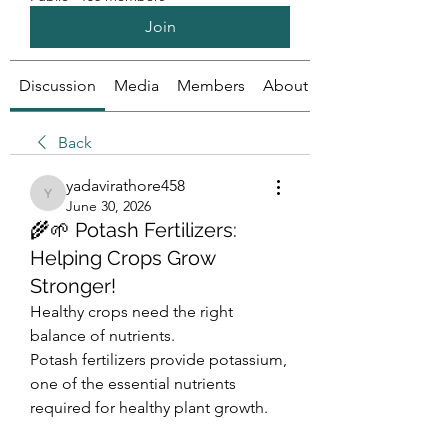
Join
Discussion
Media
Members
About
Back
yadavirathore458
yadavirathore458
June 30, 2026
🌾🌱 Potash Fertilizers:
Helping Crops Grow
Stronger!
Healthy crops need the right 
balance of nutrients.
Potash fertilizers provide potassium, 
one of the essential nutrients 
required for healthy plant growth.