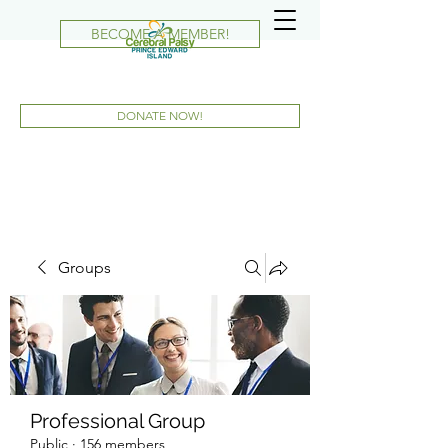
BECOME A MEMBER!
DONATE NOW!
Groups
Professional Group
Public
·
156 members