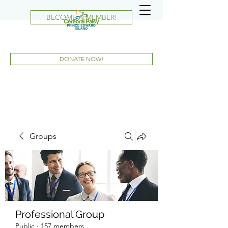
BECOME A MEMBER!
DONATE NOW!
Groups
Professional Group
Public
·
157 members