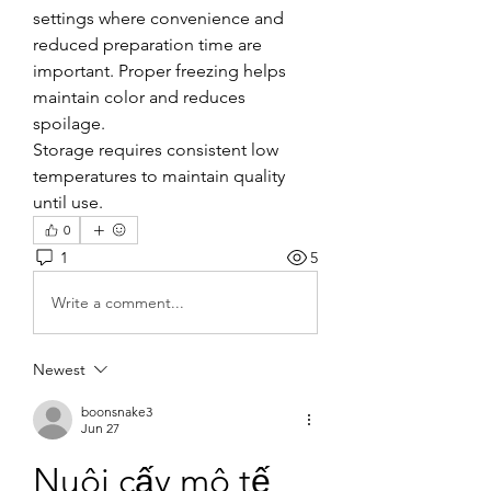
settings where convenience and 
reduced preparation time are 
important. Proper freezing helps 
maintain color and reduces 
spoilage.
Storage requires consistent low 
temperatures to maintain quality 
until use.
0
1
5
Write a comment...
Newest
boonsnake3
Jun 27
Nuôi cấy mô tế 