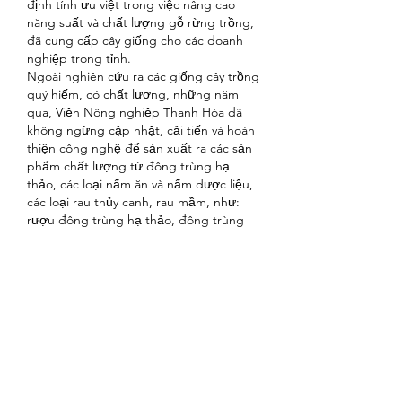
định tính ưu việt trong việc nâng cao 
năng suất và chất lượng gỗ rừng trồng, 
đã cung cấp cây giống cho các doanh 
nghiệp trong tỉnh.
Ngoài nghiên cứu ra các giống cây trồng 
quý hiếm, có chất lượng, những năm 
qua, Viện Nông nghiệp Thanh Hóa đã 
không ngừng cập nhật, cải tiến và hoàn 
thiện công nghệ để sản xuất ra các sản 
phẩm chất lượng từ đông trùng hạ 
thảo, các loại nấm ăn và nấm dược liệu, 
các loại rau thủy canh, rau mầm, như: 
rượu đông trùng hạ thảo, đông trùng 
hạ thảo tươi, khô; nấm linh chi, nấm sò, 
nấm mộc nhĩ...
Tính từ năm 2019 đến nay, viện sản xuất 
ra từ 5.000 đến 20.000 hộp đông trùng 
hạ thảo/năm, mỗi năm tăng 25% so với 
kế hoạch năm trước. Hiện nay, viện đang 
chỉ đạo Phòng Phân tích và Thí nghiệm 
nghiên cứu, tìm các công thức môi 
trường nuôi cấy đối với một số loài cây 
đáp ứng yêu cầu của thị trường, như: ba 