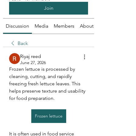
Join
Discussion
Media
Members
About
Back
Riyaj reed
June 27, 2026
Frozen lettuce is processed by 
cleaning, cutting, and rapidly 
freezing fresh lettuce leaves. This 
helps preserve texture and usability 
for food preparation.
Frozen lettuce
It is often used in food service 