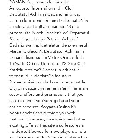
ROMANIA, lansare de carte la 
Aeroportul Interna?ional din Cluj. 
Deputatul Achima? Cadariu, implicat 
alaturi de premier ?i ministrul Sanata?ii in 
accelerarea Legii anti-cancer: 'Sa ne 
putem uita in ochii pacien?ilor' Deputatul 
?i chirurgul clujean Patriciu Achima? 
Cadariu s-a implicat alaturi de premierul 
Marcel Ciolacu ?i. Deputatul Achima? a 
urmarit discursul lui Viktor Orban de la 
Tu?nad: 'Odios' Deputatul PSD de Cluj, 
Patriciu Achima?-Cadariu a criticat in 
termeni duri declara?ia facuta in 
Romania. Avionul de Londra, evacuat la 
Cluj din cauza unei amenin?ari. There are 
several offers and promotions that you 
can join once you've registered your 
casino account. Borgata Casino PA 
bonus codes can provide you with 
matched bonuses, free spins, and other 
exciting offers. This site also features a 
no deposit bonus for new players and a 
loyalty program that's run in partnership 