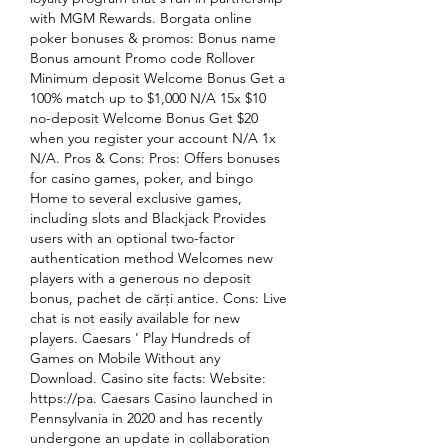
with MGM Rewards. Borgata online 
poker bonuses & promos: Bonus name 
Bonus amount Promo code Rollover 
Minimum deposit Welcome Bonus Get a 
100% match up to $1,000 N/A 15x $10 
no-deposit Welcome Bonus Get $20 
when you register your account N/A 1x 
N/A. Pros & Cons: Pros: Offers bonuses 
for casino games, poker, and bingo 
Home to several exclusive games, 
including slots and Blackjack Provides 
users with an optional two-factor 
authentication method Welcomes new 
players with a generous no deposit 
bonus, pachet de cărți antice. Cons: Live 
chat is not easily available for new 
players. Caesars ' Play Hundreds of 
Games on Mobile Without any 
Download. Casino site facts: Website: 
https://pa. Caesars Casino launched in 
Pennsylvania in 2020 and has recently 
undergone an update in collaboration 