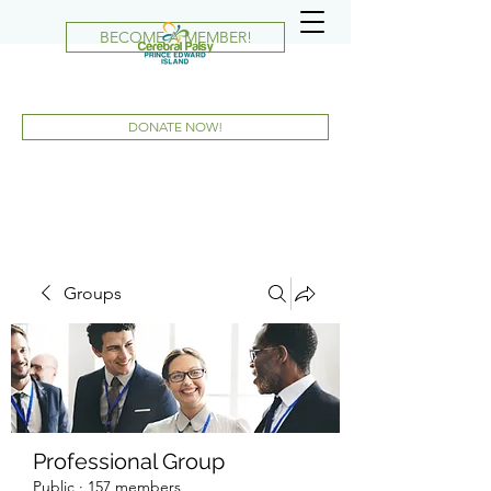
BECOME A MEMBER!
DONATE NOW!
Groups
Professional Group
Public
·
157 members