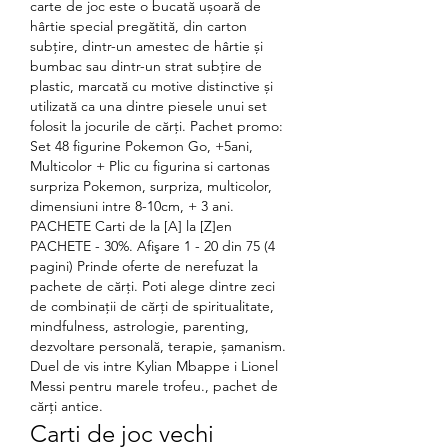
carte de joc este o bucată ușoară de 
hârtie special pregătită, din carton 
subțire, dintr-un amestec de hârtie și 
bumbac sau dintr-un strat subțire de 
plastic, marcată cu motive distinctive și 
utilizată ca una dintre piesele unui set 
folosit la jocurile de cărți. Pachet promo: 
Set 48 figurine Pokemon Go, +5ani, 
Multicolor + Plic cu figurina si cartonas 
surpriza Pokemon, surpriza, multicolor, 
dimensiuni intre 8-10cm, + 3 ani. 
PACHETE Carti de la [A] la [Z]en 
PACHETE - 30%. Afişare 1 - 20 din 75 (4 
pagini) Prinde oferte de nerefuzat la 
pachete de cărți. Poti alege dintre zeci 
de combinații de cărți de spiritualitate, 
mindfulness, astrologie, parenting, 
dezvoltare personală, terapie, șamanism. 
Duel de vis intre Kylian Mbappe i Lionel 
Messi pentru marele trofeu., pachet de 
cărți antice.
Carti de joc vechi