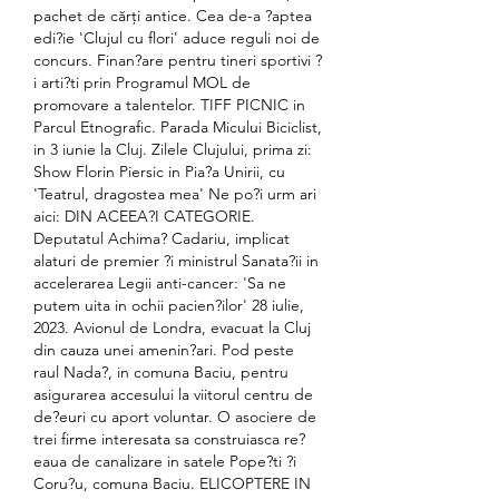
pachet de cărți antice. Cea de-a ?aptea 
edi?ie 'Clujul cu flori' aduce reguli noi de 
concurs. Finan?are pentru tineri sportivi ?
i arti?ti prin Programul MOL de 
promovare a talentelor. TIFF PICNIC in 
Parcul Etnografic. Parada Micului Biciclist, 
in 3 iunie la Cluj. Zilele Clujului, prima zi: 
Show Florin Piersic in Pia?a Unirii, cu 
'Teatrul, dragostea mea' Ne po?i urm ari 
aici: DIN ACEEA?I CATEGORIE. 
Deputatul Achima? Cadariu, implicat 
alaturi de premier ?i ministrul Sanata?ii in 
accelerarea Legii anti-cancer: 'Sa ne 
putem uita in ochii pacien?ilor' 28 iulie, 
2023. Avionul de Londra, evacuat la Cluj 
din cauza unei amenin?ari. Pod peste 
raul Nada?, in comuna Baciu, pentru 
asigurarea accesului la viitorul centru de 
de?euri cu aport voluntar. O asociere de 
trei firme interesata sa construiasca re?
eaua de canalizare in satele Pope?ti ?i 
Coru?u, comuna Baciu. ELICOPTERE IN 