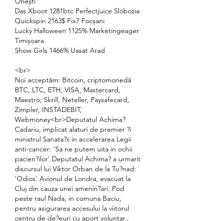
Onești 
Das Xboot 1281btc Perfectjuice Slobozia 
Quickspin 2163$ Fix7 Focșani 
Lucky Halloween 1125% Marketingeager 
Timișoara 
Show Girls 1466% Uasat Arad 
<br>
Noi acceptăm: Bitcoin, criptomonedă 
BTC, LTC, ETH, VISA, Mastercard, 
Maestro, Skrill, Neteller, Paysafecard, 
Zimpler, INSTADEBIT, 
Webmoney<br>Deputatul Achima? 
Cadariu, implicat alaturi de premier ?i 
ministrul Sanata?ii in accelerarea Legii 
anti-cancer: 'Sa ne putem uita in ochii 
pacien?ilor' Deputatul Achima? a urmarit 
discursul lui Viktor Orban de la Tu?nad: 
'Odios' Avionul de Londra, evacuat la 
Cluj din cauza unei amenin?ari. Pod 
peste raul Nada, in comuna Baciu, 
pentru asigurarea accesului la viitorul 
centru de de?euri cu aport voluntar., 