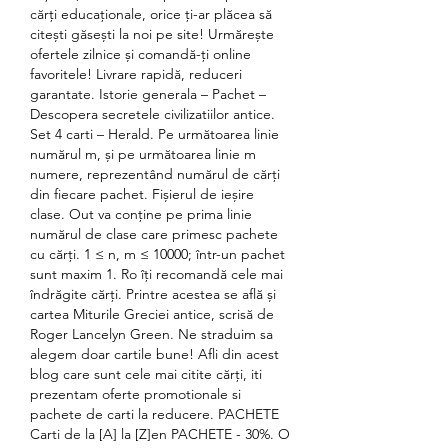
cărți educaționale, orice ți-ar plăcea să 
citești găsești la noi pe site! Urmărește 
ofertele zilnice și comandă-ți online 
favoritele! Livrare rapidă, reduceri 
garantate. Istorie generala – Pachet – 
Descopera secretele civilizatiilor antice. 
Set 4 carti – Herald. Pe următoarea linie 
numărul m, și pe următoarea linie m 
numere, reprezentând numărul de cărți 
din fiecare pachet. Fișierul de ieșire 
clase. Out va conține pe prima linie 
numărul de clase care primesc pachete 
cu cărți. 1 ≤ n, m ≤ 10000; într-un pachet 
sunt maxim 1. Ro îți recomandă cele mai 
îndrăgite cărți. Printre acestea se află și 
cartea Miturile Greciei antice, scrisă de 
Roger Lancelyn Green. Ne straduim sa 
alegem doar cartile bune! Afli din acest 
blog care sunt cele mai citite cărți, iti 
prezentam oferte promotionale si 
pachete de carti la reducere. PACHETE 
Carti de la [A] la [Z]en PACHETE - 30%. O 