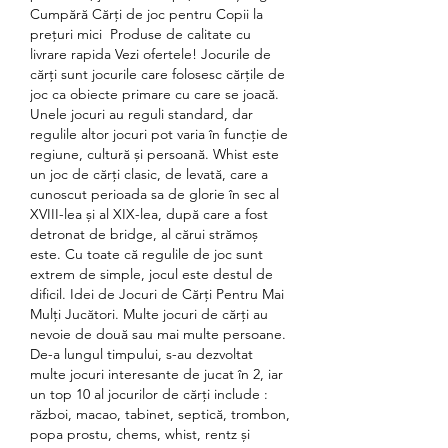
Cumpără Cărţi de joc pentru Copii la 
prețuri mici ️ Produse de calitate cu 
livrare rapida Vezi ofertele! Jocurile de 
cărți sunt jocurile care folosesc cărțile de 
joc ca obiecte primare cu care se joacă. 
Unele jocuri au reguli standard, dar 
regulile altor jocuri pot varia în funcție de 
regiune, cultură și persoană. Whist este 
un joc de cărți clasic, de levată, care a 
cunoscut perioada sa de glorie în sec al 
XVIII-lea și al XIX-lea, după care a fost 
detronat de bridge, al cărui strămoș 
este. Cu toate că regulile de joc sunt 
extrem de simple, jocul este destul de 
dificil. Idei de Jocuri de Cărți Pentru Mai 
Mulți Jucători. Multe jocuri de cărți au 
nevoie de două sau mai multe persoane. 
De-a lungul timpului, s-au dezvoltat 
multe jocuri interesante de jucat în 2, iar 
un top 10 al jocurilor de cărți include : 
război, macao, tabinet, septică, trombon, 
popa prostu, chems, whist, rentz și 