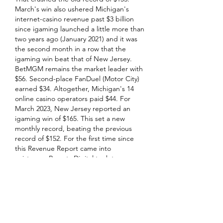
March's win also ushered Michigan's 
internet-casino revenue past $3 billion 
since igaming launched a little more than 
two years ago (January 2021) and it was 
the second month in a row that the 
igaming win beat that of New Jersey. 
BetMGM remains the market leader with 
$56. Second-place FanDuel (Motor City) 
earned $34. Altogether, Michigan's 14 
online casino operators paid $44. For 
March 2023, New Jersey reported an 
igaming win of $165. This set a new 
monthly record, beating the previous 
record of $152. For the first time since 
this Revenue Report came into 
existence, Resorts Digital took top 
igaming-revenue honors with $44. It was 
followed closely by the normative first-
place Borgata at $43. Golden Nugget 
was right on Borgata's heels at $42. New 
Jersey collected $24. The third largest 
igaming state won $148, pachet de cărți 