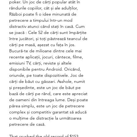
poker. Un joc de cărți popular atât în 
rândurile copiilor, cât și ale adulților, 
Război poate fi o idee minunată de 
petrecere a timpului într-un mod 
distractiv atunci când stați în casă. Cum 
se joacă : Cele 52 de cărți sunt împărțite 
între jucători, și toți păstrează teancul de 
cărți pe masă, așezat cu fața în jos. 
Bucură-te de milioane dintre cele mai 
recente aplicații, jocuri, cântece, filme, 
emisiuni TV, cărți, reviste și altele 
disponibile pentru Android. Oricând, 
oriunde, pe toate dispozitivele. Joc de 
cărți de băut cu găozari. Asshole, numit 
și președinte, este un joc de băut pe 
bază de cărți pe rând, care este apreciat 
de oameni din întreaga lume. Deși poate 
părea simplu, este un joc de petrecere 
complex și competitiv garantat să aducă 
o mulțime de distracție la următoarea 
petrecere de casă. 
That crushed the old record of $153. 