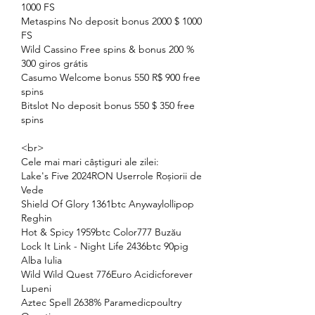
1000 FS
Metaspins No deposit bonus 2000 $ 1000 
FS
Wild Cassino Free spins & bonus 200 % 
300 giros grátis
Casumo Welcome bonus 550 R$ 900 free 
spins
Bitslot No deposit bonus 550 $ 350 free 
spins
<br>
Cele mai mari câștiguri ale zilei:
Lake's Five 2024RON Userrole Roșiorii de 
Vede 
Shield Of Glory 1361btc Anywaylollipop 
Reghin 
Hot & Spicy 1959btc Color777 Buzău 
Lock It Link - Night Life 2436btc 90pig 
Alba Iulia 
Wild Wild Quest 776Euro Acidicforever 
Lupeni 
Aztec Spell 2638% Paramedicpoultry 