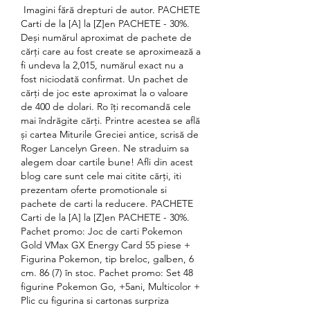
 Imagini fără drepturi de autor. PACHETE 
Carti de la [A] la [Z]en PACHETE - 30%. 
Deși numărul aproximat de pachete de 
cărți care au fost create se aproximează a 
fi undeva la 2,015, numărul exact nu a 
fost niciodată confirmat. Un pachet de 
cărți de joc este aproximat la o valoare 
de 400 de dolari. Ro îți recomandă cele 
mai îndrăgite cărți. Printre acestea se află 
și cartea Miturile Greciei antice, scrisă de 
Roger Lancelyn Green. Ne straduim sa 
alegem doar cartile bune! Afli din acest 
blog care sunt cele mai citite cărți, iti 
prezentam oferte promotionale si 
pachete de carti la reducere. PACHETE 
Carti de la [A] la [Z]en PACHETE - 30%. 
Pachet promo: Joc de carti Pokemon 
Gold VMax GX Energy Card 55 piese + 
Figurina Pokemon, tip breloc, galben, 6 
cm. 86 (7) în stoc. Pachet promo: Set 48 
figurine Pokemon Go, +5ani, Multicolor + 
Plic cu figurina si cartonas surpriza 