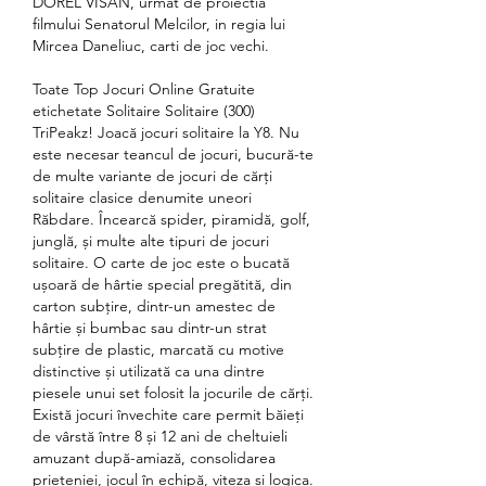
DOREL VISAN, urmat de proiectia 
filmului Senatorul Melcilor, in regia lui 
Mircea Daneliuc, carti de joc vechi.
Toate Top Jocuri Online Gratuite 
etichetate Solitaire Solitaire (300) 
TriPeakz! Joacă jocuri solitaire la Y8. Nu 
este necesar teancul de jocuri, bucură-te 
de multe variante de jocuri de cărți 
solitaire clasice denumite uneori 
Răbdare. Încearcă spider, piramidă, golf, 
junglă, și multe alte tipuri de jocuri 
solitaire. O carte de joc este o bucată 
ușoară de hârtie special pregătită, din 
carton subțire, dintr-un amestec de 
hârtie și bumbac sau dintr-un strat 
subțire de plastic, marcată cu motive 
distinctive și utilizată ca una dintre 
piesele unui set folosit la jocurile de cărți. 
Există jocuri învechite care permit băieți 
de vârstă între 8 și 12 ani de cheltuieli 
amuzant după-amiază, consolidarea 
prieteniei, jocul în echipă, viteza și logica. 