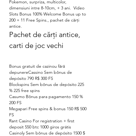
Pokemon, surpriza, multicolor, 
dimensiuni intre 8-10cm, + 3 ani.  Video 
Slots Bonus 100% Welcome Bonus up to 
200 + 11 Free Spins., pachet de cărți 
antice.
Pachet de cărți antice, 
carti de joc vechi
Bonus gratuit de cazinou fără 
depunereCassino Sem bônus de 
depósito 790 R$ 300 FS
Blockspins Sem bônus de depósito 225 
% 225 free spins
Casumo Bônus para pagamento 150 % 
200 FS
Megapari Free spins & bonus 150 R$ 500 
FS
Rant Casino For registration + first 
deposit 550 btc 1000 giros grátis
Casinoly Sem bônus de depósito 1500 $ 