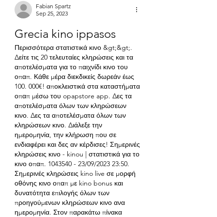
Fabian Spartz
Sep 25, 2023
Grecia kino ippasos
Περισσότερα στατιστικά κινο &gt;&gt;. 
Δείτε τις 20 τελευταίες κληρώσεις και τα 
αποτελέσματα για το παιχνίδι κινο του 
οπαπ. Κάθε μέρα διεκδικείς δωρεάν έως 
100. 000€! αποκλειστικά στα καταστήματα 
οπαπ μέσω του opapstore app. Δες τα 
αποτελέσματα όλων των κληρώσεων 
κινο. Δες τα αποτελέσματα όλων των 
κληρώσεων κινο. Διάλεξε την 
ημερομηνία, την κλήρωση που σε 
ενδιαφέρει και δες αν κέρδισες! Σημερινές 
κληρώσεις κινο - kinou | στατιστικά για το 
κινο οπαπ. 1043540 - 23/09/2023 23:50. 
Σημερινές κληρώσεις kino live σε μορφή 
οθόνης κινο οπαπ με kino bonus και 
δυνατότητα επιλογής όλων των 
προηγούμενων κληρώσεων κινο ανα 
ημερομηνία. Στον παρακάτω πίνακα 