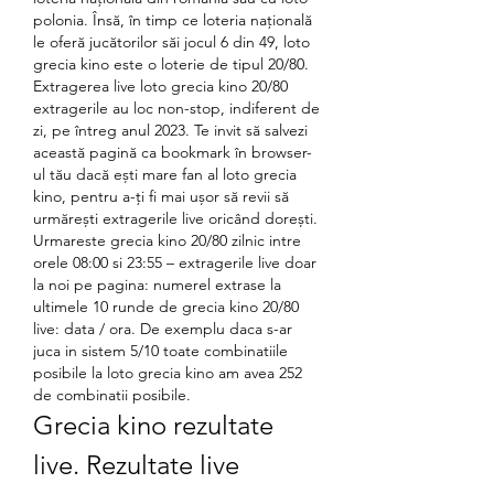
polonia. Însă, în timp ce loteria națională 
le oferă jucătorilor săi jocul 6 din 49, loto 
grecia kino este o loterie de tipul 20/80. 
Extragerea live loto grecia kino 20/80 
extragerile au loc non-stop, indiferent de 
zi, pe întreg anul 2023. Te invit să salvezi 
această pagină ca bookmark în browser-
ul tău dacă ești mare fan al loto grecia 
kino, pentru a-ți fi mai ușor să revii să 
urmărești extragerile live oricând dorești. 
Urmareste grecia kino 20/80 zilnic intre 
orele 08:00 si 23:55 – extragerile live doar 
la noi pe pagina: numerel extrase la 
ultimele 10 runde de grecia kino 20/80 
live: data / ora. De exemplu daca s-ar 
juca in sistem 5/10 toate combinatiile 
posibile la loto grecia kino am avea 252 
de combinatii posibile. 
Grecia kino rezultate 
live. Rezultate live 