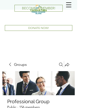
BECOME A MEMBER!
DONATE NOW!
Groups
Professional Group
Public
·
156 members