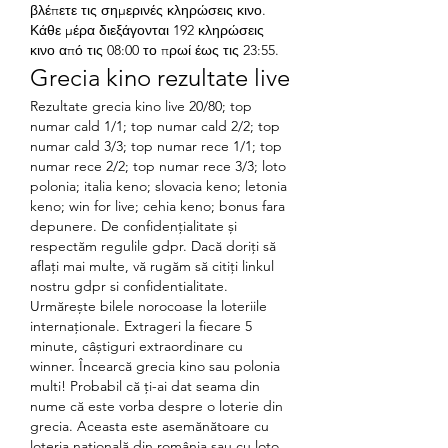
βλέπετε τις σημερινές κληρώσεις κινο. 
Κάθε μέρα διεξάγονται 192 κληρώσεις 
κινο από τις 08:00 το πρωί έως τις 23:55. 
Grecia kino rezultate live
Rezultate grecia kino live 20/80; top 
numar cald 1/1; top numar cald 2/2; top 
numar cald 3/3; top numar rece 1/1; top 
numar rece 2/2; top numar rece 3/3; loto 
polonia; italia keno; slovacia keno; letonia 
keno; win for live; cehia keno; bonus fara 
depunere. De confidențialitate și 
respectăm regulile gdpr. Dacă doriți să 
aflați mai multe, vă rugăm să citiți linkul 
nostru gdpr si confidentialitate. 
Urmărește bilele norocoase la loteriile 
internaționale. Extrageri la fiecare 5 
minute, câștiguri extraordinare cu 
winner. Încearcă grecia kino sau polonia 
multi! Probabil că ți-ai dat seama din 
nume că este vorba despre o loterie din 
grecia. Aceasta este asemănătoare cu 
loteria națională din românia sau cu loto 