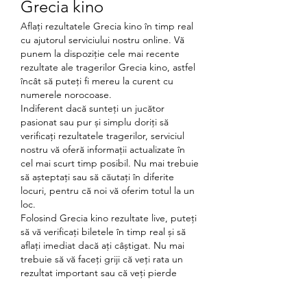
Grecia kino
Aflați rezultatele Grecia kino în timp real 
cu ajutorul serviciului nostru online. Vă 
punem la dispoziție cele mai recente 
rezultate ale tragerilor Grecia kino, astfel 
încât să puteți fi mereu la curent cu 
numerele norocoase.
Indiferent dacă sunteți un jucător 
pasionat sau pur și simplu doriți să 
verificați rezultatele tragerilor, serviciul 
nostru vă oferă informații actualizate în 
cel mai scurt timp posibil. Nu mai trebuie 
să așteptați sau să căutați în diferite 
locuri, pentru că noi vă oferim totul la un 
loc.
Folosind Grecia kino rezultate live, puteți 
să vă verificați biletele în timp real și să 
aflați imediat dacă ați câștigat. Nu mai 
trebuie să vă faceți griji că veți rata un 
rezultat important sau că veți pierde 
vreun premiu - serviciul nostru vă ține 
mereu la curent cu ultimele numere 