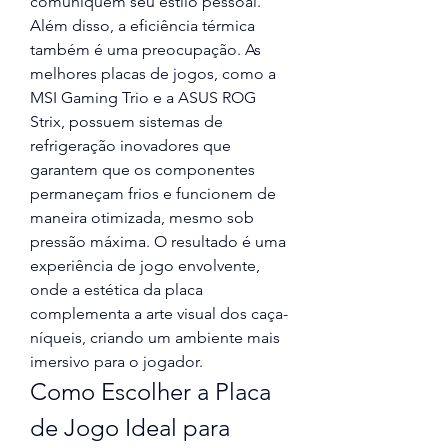
comuniquem seu estilo pessoal.
Além disso, a eficiência térmica 
também é uma preocupação. As 
melhores placas de jogos, como a 
MSI Gaming Trio e a ASUS ROG 
Strix, possuem sistemas de 
refrigeração inovadores que 
garantem que os componentes 
permaneçam frios e funcionem de 
maneira otimizada, mesmo sob 
pressão máxima. O resultado é uma 
experiência de jogo envolvente, 
onde a estética da placa 
complementa a arte visual dos caça-
níqueis, criando um ambiente mais 
imersivo para o jogador.
Como Escolher a Placa 
de Jogo Ideal para 