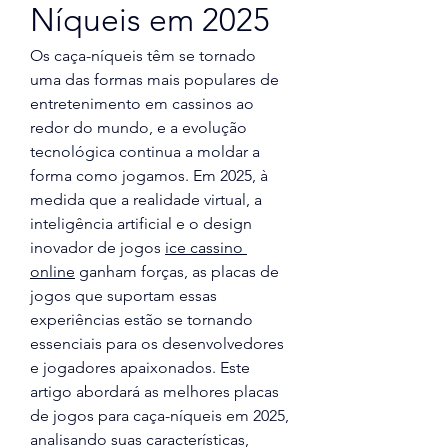
Níqueis em 2025
Os caça-níqueis têm se tornado 
uma das formas mais populares de 
entretenimento em cassinos ao 
redor do mundo, e a evolução 
tecnológica continua a moldar a 
forma como jogamos. Em 2025, à 
medida que a realidade virtual, a 
inteligência artificial e o design 
inovador de jogos 
ice cassino 
online
 ganham forças, as placas de 
jogos que suportam essas 
experiências estão se tornando 
essenciais para os desenvolvedores 
e jogadores apaixonados. Este 
artigo abordará as melhores placas 
de jogos para caça-níqueis em 2025, 
analisando suas características, 