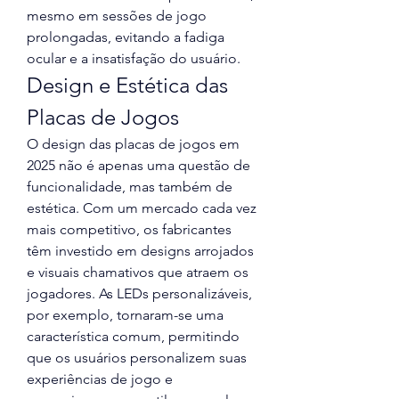
mesmo em sessões de jogo 
prolongadas, evitando a fadiga 
ocular e a insatisfação do usuário.
Design e Estética das 
Placas de Jogos
O design das placas de jogos em 
2025 não é apenas uma questão de 
funcionalidade, mas também de 
estética. Com um mercado cada vez 
mais competitivo, os fabricantes 
têm investido em designs arrojados 
e visuais chamativos que atraem os 
jogadores. As LEDs personalizáveis, 
por exemplo, tornaram-se uma 
característica comum, permitindo 
que os usuários personalizem suas 
experiências de jogo e 