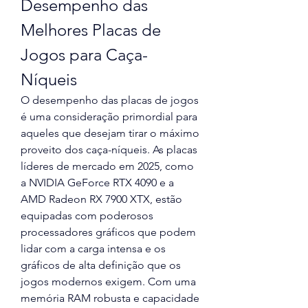
Desempenho das 
Melhores Placas de 
Jogos para Caça-
Níqueis
O desempenho das placas de jogos 
é uma consideração primordial para 
aqueles que desejam tirar o máximo 
proveito dos caça-níqueis. As placas 
líderes de mercado em 2025, como 
a NVIDIA GeForce RTX 4090 e a 
AMD Radeon RX 7900 XTX, estão 
equipadas com poderosos 
processadores gráficos que podem 
lidar com a carga intensa e os 
gráficos de alta definição que os 
jogos modernos exigem. Com uma 
memória RAM robusta e capacidade 