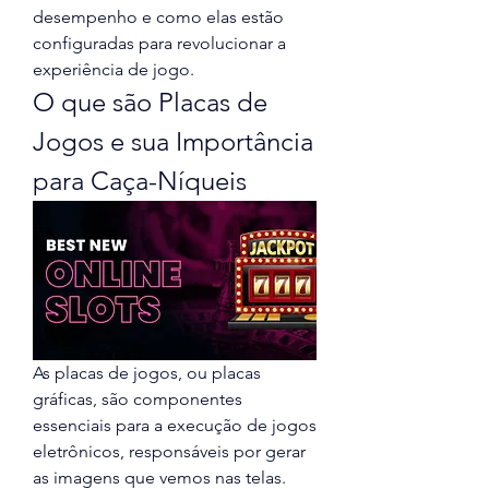
desempenho e como elas estão 
configuradas para revolucionar a 
experiência de jogo.
O que são Placas de 
Jogos e sua Importância 
para Caça-Níqueis
As placas de jogos, ou placas 
gráficas, são componentes 
essenciais para a execução de jogos 
eletrônicos, responsáveis por gerar 
as imagens que vemos nas telas. 