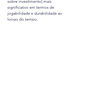
sobre investimento) mais 
significativo em termos de 
jogabilidade e durabilidade ao 
longo do tempo.
Vale também explorar a 
compatibilidade com outros 
componentes do sistema, como 
processador e memória RAM. 
Garantir que todos os componentes 
trabalhem em harmonia maximiza o 
desempenho geral e evita 
engarrafamentos durante o jogo. 
Receber recomendações de 
comunidades de jogadores e 
consultar análises técnicas de 
especialistas podem ser passos 
valiosos para determinar qual placa 
se ajusta melhor às suas 
necessidades e expectativas.