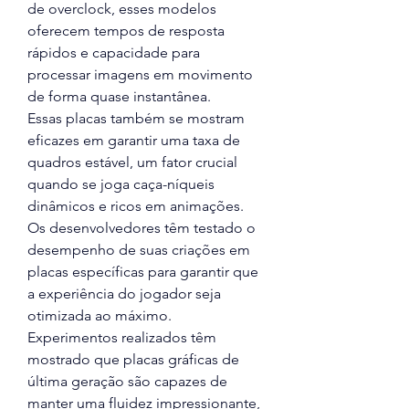
de overclock, esses modelos 
oferecem tempos de resposta 
rápidos e capacidade para 
processar imagens em movimento 
de forma quase instantânea.
Essas placas também se mostram 
eficazes em garantir uma taxa de 
quadros estável, um fator crucial 
quando se joga caça-níqueis 
dinâmicos e ricos em animações. 
Os desenvolvedores têm testado o 
desempenho de suas criações em 
placas específicas para garantir que 
a experiência do jogador seja 
otimizada ao máximo. 
Experimentos realizados têm 
mostrado que placas gráficas de 
última geração são capazes de 
manter uma fluidez impressionante, 