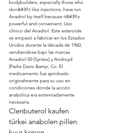
bodybuilders, especially those who 
don&#39;t like injections, have run 
Anadrol by itself because it&#39;s 
powerful and convenient. Uso 
clínico del Anadrol. Este esteroide 
se empezó a fabricar en los Estados 
Unidos durante la década de 1960, 
vendiendose bajo las marcas 
Anadrol-50 (Syntex) y Androyd 
(Parke Davis &amp; Co. El 
medicamento fue aprobado 
originalmente para su uso en 
condiciones donde la acción 
anabólica era extremadamente 
necesaria. 
Clenbuterol kaufen 
türkei anabolen pillen 
kuur kopen, 