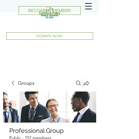
BECOME A MEMBER!
DONATE NOW!
Groups
Professional Group
Public
·
157 members