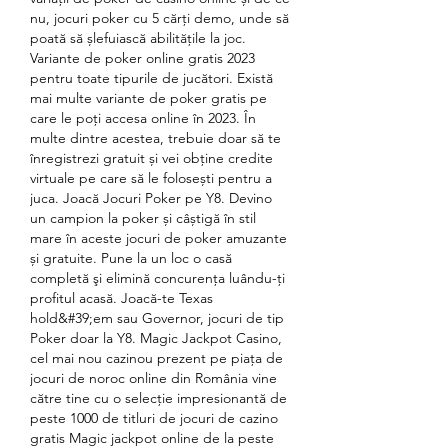
nu, jocuri poker cu 5 cărți demo, unde să 
poată să șlefuiască abilitățile la joc. 
Variante de poker online gratis 2023 
pentru toate tipurile de jucători. Există 
mai multe variante de poker gratis pe 
care le poți accesa online în 2023. În 
multe dintre acestea, trebuie doar să te 
înregistrezi gratuit și vei obține credite 
virtuale pe care să le folosești pentru a 
juca. Joacă Jocuri Poker pe Y8. Devino 
un campion la poker și câștigă în stil 
mare în aceste jocuri de poker amuzante 
și gratuite. Pune la un loc o casă 
completă şi elimină concurenţa luându-ţi 
profitul acasă. Joacă-te Texas 
hold&#39;em sau Governor, jocuri de tip 
Poker doar la Y8. Magic Jackpot Casino, 
cel mai nou cazinou prezent pe piața de 
jocuri de noroc online din România vine 
către tine cu o selecție impresionantă de 
peste 1000 de titluri de jocuri de cazino 
gratis Magic jackpot online de la peste 