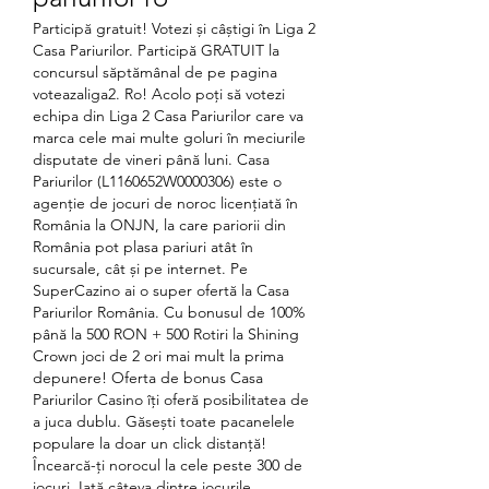
Participă gratuit! Votezi și câștigi în Liga 2 
Casa Pariurilor. Participă GRATUIT la 
concursul săptămânal de pe pagina 
voteazaliga2. Ro! Acolo poți să votezi 
echipa din Liga 2 Casa Pariurilor care va 
marca cele mai multe goluri în meciurile 
disputate de vineri până luni. Casa 
Pariurilor (L1160652W0000306) este o 
agenție de jocuri de noroc licențiată în 
România la ONJN, la care pariorii din 
România pot plasa pariuri atât în 
sucursale, cât și pe internet. Pe 
SuperCazino ai o super ofertă la Casa 
Pariurilor România. Cu bonusul de 100% 
până la 500 RON + 500 Rotiri la Shining 
Crown joci de 2 ori mai mult la prima 
depunere! Oferta de bonus Casa 
Pariurilor Casino îți oferă posibilitatea de 
a juca dublu. Găsești toate pacanelele 
populare la doar un click distanță! 
Încearcă-ți norocul la cele peste 300 de 
jocuri. Iată câteva dintre jocurile 