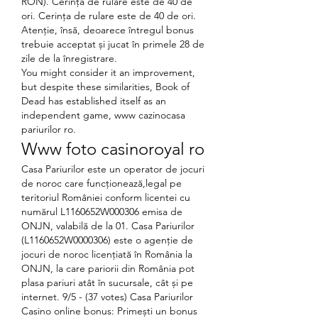
RON). Cerința de rulare este de 40 de 
ori. Cerința de rulare este de 40 de ori. 
Atenție, însă, deoarece întregul bonus 
trebuie acceptat și jucat în primele 28 de 
zile de la înregistrare. 
You might consider it an improvement, 
but despite these similarities, Book of 
Dead has established itself as an 
independent game, www cazinocasa 
pariurilor ro.
Www foto casinoroyal ro
Casa Pariurilor este un operator de jocuri 
de noroc care funcționează,legal pe 
teritoriul României conform licentei cu 
numărul L1160652W000306 emisa de 
ONJN, valabilă de la 01. Casa Pariurilor 
(L1160652W0000306) este o agenție de 
jocuri de noroc licențiată în România la 
ONJN, la care pariorii din România pot 
plasa pariuri atât în sucursale, cât și pe 
internet. 9/5 - (37 votes) Casa Pariurilor 
Casino online bonus: Primești un bonus 