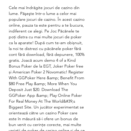
Cele mai îndrăgite jocuri de cazino din 
lume. Păşeşte într-o lume a celor mai 
populare jocuri de cazino. În acest cazino 
online, pauza ta este pentru a te bucura, 
indiferent ce alegi. Pe Joc Păcănele te 
poți distra cu mai multe jocuri de poker 
ca la aparate! După cum te-am obișnuit, 
la noi te distrezi cu păcănele poker fără 
cont ️fără download, ️fără depunere, ️100% 
gratis. Joacă acum demo 4 of a Kind 
Bonus Poker de la EGT, Joker Poker free 
și American Poker 2 Novomatic! Register 
With GGPoker Here &amp; Benefit From 
$80 Free Play &amp; More When You 
Deposit Just $20. Download The 
GGPoker App &amp; Play Online Poker 
For Real Money At The World&#39;s 
Biggest Site. Un jucător experimentat se 
orientează către un cazino Poker care 
este în măsură să-i ofere un bonus de 
bun venit cu cerințe corecte, mai multe 
variații de poker de casino online și de ce 