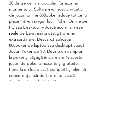
20 dintre cei mai populari furnizori ai 
momentului. Software-ul nostru intuitiv 
de jocuri online 888poker aduce tot ce îți 
place într-un singur loc!  Poker Online pe 
PC sau Desktop  – Joacă acum la mese 
reale pe bani reali și câștigă premii 
extraordinare. Descarcă aplicația 
888poker pe laptop sau desktop! Joacă 
Jocuri Poker pe Y8. Devino un campion 
la poker și câștigă în stil mare în aceste 
jocuri de poker amuzante și gratuite. 
Pune la un loc o casă completă şi elimină 
concurenţa luându-ţi profitul acasă. 
Joacă-te Texas hold&#39;em sau 
Governor, jocuri de tip Poker doar la Y8. 
La loc la masă pentru experiența reală de 
casino!Pe 888casino. Ro te așteaptă o 
selecție largă de jocuri de cazino de cea 
mai bună calitate. 
Putei incerca sa le ca?tiga?i lucrand prin 
po?ta., www princesscasino ro. Singura 