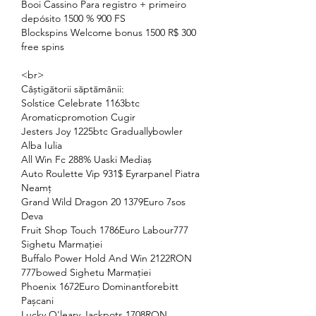
Booi Cassino Para registro + primeiro 
depósito 1500 % 900 FS
Blockspins Welcome bonus 1500 R$ 300 
free spins
<br>
Câștigătorii săptămânii:
Solstice Celebrate 1163btc 
Aromaticpromotion Cugir 
Jesters Joy 1225btc Graduallybowler 
Alba Iulia 
All Win Fc 288% Uaski Mediaș 
Auto Roulette Vip 931$ Eyrarpanel Piatra 
Neamț 
Grand Wild Dragon 20 1379Euro 7sos 
Deva 
Fruit Shop Touch 1786Euro Labour777 
Sighetu Marmației 
Buffalo Power Hold And Win 2122RON 
777bowed Sighetu Marmației 
Phoenix 1672Euro Dominantforebitt 
Pașcani 
Lucky O'leary Jackpots 1708RON 