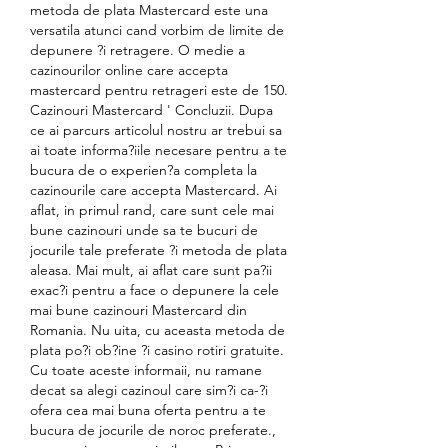
metoda de plata Mastercard este una 
versatila atunci cand vorbim de limite de 
depunere ?i retragere. O medie a 
cazinourilor online care accepta 
mastercard pentru retrageri este de 150. 
Cazinouri Mastercard ' Concluzii. Dupa 
ce ai parcurs articolul nostru ar trebui sa 
ai toate informa?iile necesare pentru a te 
bucura de o experien?a completa la 
cazinourile care accepta Mastercard. Ai 
aflat, in primul rand, care sunt cele mai 
bune cazinouri unde sa te bucuri de 
jocurile tale preferate ?i metoda de plata 
aleasa. Mai mult, ai aflat care sunt pa?ii 
exac?i pentru a face o depunere la cele 
mai bune cazinouri Mastercard din 
Romania. Nu uita, cu aceasta metoda de 
plata po?i ob?ine ?i casino rotiri gratuite. 
Cu toate aceste informaii, nu ramane 
decat sa alegi cazinoul care sim?i ca-?i 
ofera cea mai buna oferta pentru a te 
bucura de jocurile de noroc preferate., 