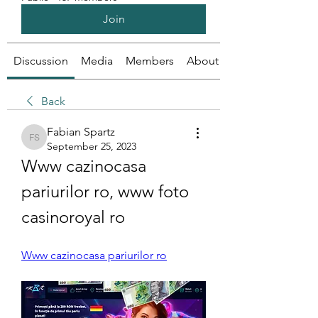
Join
Discussion
Media
Members
About
Back
Fabian Spartz
Fabian Spartz
September 25, 2023
Www cazinocasa 
pariurilor ro, www foto 
casinoroyal ro
Www cazinocasa pariurilor ro