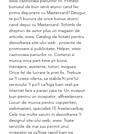
www cazinocasa pariurilor ro. Primesc 
bonusul de bun venit atunci cand fac 
prima depunere cu Mastercard? Desigur, 
te po?i bucura de orice bonus atunci 
cand depui cu Mastercard. Schimb de 
drepturi de autor plus un magazin de 
articole; www. Catalog de licitatii pentru 
dezvoltarea site-ului web , proiecte de 
promovare si publicitate; Helper, www 
cazinocasa pariurilor ro. Comenzi si 
munca mica part-time pt bone, 
menajere, asistente, tutori; moguza. 
Orice fel de lucrare la pret fix. Trebuie 
sa-?i creezi oferta, sa stabile?ti pre?ul 
serviciului ?i po?i ca?tiga bani reali pe 
internet fara a parasi casa ta. Un inceput 
bun pentru un incepator; allfreelancers. 
Locuri de munca pentru copywriteri, 
webmasteri, specialisti IT; freelancerbay. 
Cele mai multe sarcini in dezvoltarea ?i 
designul site-ului web; www. Toate 
serviciile de mai sus permit unui 
incepator sa ca?tige rapid bani pe 