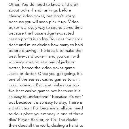
Other. You do need to know a little bit 
about poker hand rankings before 
playing video poker, but don't worry 
because you will soon pick it up. Video 
poker is a lovely way to spend some time 
because the house edge (expected 
casino profit) is so low. You get five cards 
dealt and must decide how many to hold 
before drawing. The idea is to make the 
best five-card poker hand you can, with 
winnings starting at a pair of jacks or 
better, hence the video poker game 
Jacks or Better. Once you get going, it's 
one of the easiest casino games to win, 
in our opinion. Baccarat makes our top 
five best casino games not because it is 
so easy to understand ' because it's not ' 
but because it is so easy to play. There is 
a distinction! For beginners, all you need 
to do is place your money in one of three 
tiles' Player, Banker, or Tie. The dealer 
then does all the work, dealing a hand to 