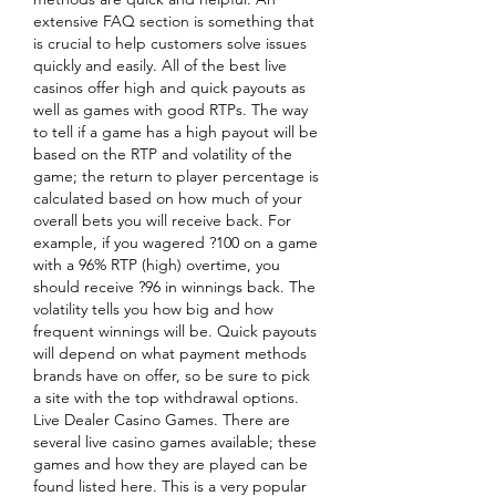
extensive FAQ section is something that 
is crucial to help customers solve issues 
quickly and easily. All of the best live 
casinos offer high and quick payouts as 
well as games with good RTPs. The way 
to tell if a game has a high payout will be 
based on the RTP and volatility of the 
game; the return to player percentage is 
calculated based on how much of your 
overall bets you will receive back. For 
example, if you wagered ?100 on a game 
with a 96% RTP (high) overtime, you 
should receive ?96 in winnings back. The 
volatility tells you how big and how 
frequent winnings will be. Quick payouts 
will depend on what payment methods 
brands have on offer, so be sure to pick 
a site with the top withdrawal options. 
Live Dealer Casino Games. There are 
several live casino games available; these 
games and how they are played can be 
found listed here. This is a very popular 