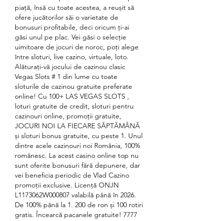
piață, însă cu toate acestea, a reușit să 
ofere jucătorilor săi o varietate de 
bonusuri profitabile, deci oricum ți-ai 
găsi unul pe plac. Vei găsi o selecție 
uimitoare de jocuri de noroc, poți alege 
între sloturi, live cazino, virtuale, loto. 
Alăturați-vă jocului de cazinou clasic 
Vegas Slots # 1 din lume cu toate 
sloturile de cazinou gratuite preferate 
online! Cu 100+ LAS VEGAS SLOTS , 
loturi gratuite de credit, sloturi pentru 
cazinouri online, promoții gratuite, 
JOCURI NOI LA FIECARE SĂPTĂMÂNĂ 
și sloturi bonus gratuite, cu peste 1. Unul 
dintre acele cazinouri noi România, 100% 
românesc. La acest casino online top nu 
sunt oferite bonusuri fără depunere, dar 
vei beneficia periodic de Vlad Cazino 
promoții exclusive. Licență ONJN 
L1173062W000807 valabilă până în 2026. 
De 100% până la 1. 200 de ron și 100 rotiri 
gratis. Încearcă pacanele gratuite! 7777 