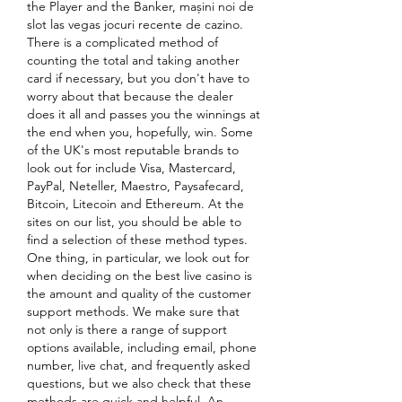
the Player and the Banker, mașini noi de 
slot las vegas jocuri recente de cazino. 
There is a complicated method of 
counting the total and taking another 
card if necessary, but you don't have to 
worry about that because the dealer 
does it all and passes you the winnings at 
the end when you, hopefully, win. Some 
of the UK's most reputable brands to 
look out for include Visa, Mastercard, 
PayPal, Neteller, Maestro, Paysafecard, 
Bitcoin, Litecoin and Ethereum. At the 
sites on our list, you should be able to 
find a selection of these method types. 
One thing, in particular, we look out for 
when deciding on the best live casino is 
the amount and quality of the customer 
support methods. We make sure that 
not only is there a range of support 
options available, including email, phone 
number, live chat, and frequently asked 
questions, but we also check that these 
methods are quick and helpful. An 