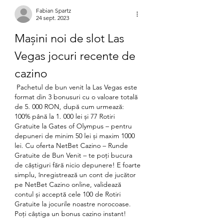
Fabian Spartz
24 sept. 2023
Mașini noi de slot Las 
Vegas jocuri recente de 
cazino
 Pachetul de bun venit la Las Vegas este 
format din 3 bonusuri cu o valoare totală 
de 5. 000 RON, după cum urmează: 
100% până la 1. 000 lei și 77 Rotiri 
Gratuite la Gates of Olympus – pentru 
depuneri de minim 50 lei și maxim 1000 
lei. Cu oferta NetBet Cazino – Runde 
Gratuite de Bun Venit – te poți bucura 
de câștiguri fără nicio depunere! E foarte 
simplu, înregistrează un cont de jucător 
pe NetBet Cazino online, validează 
contul și acceptă cele 100 de Rotiri 
Gratuite la jocurile noastre norocoase. 
Poți câștiga un bonus cazino instant! 