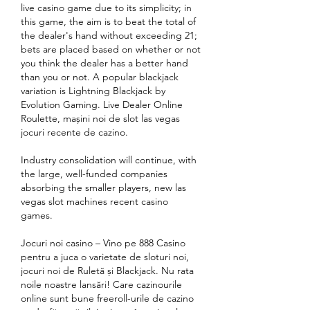
live casino game due to its simplicity; in 
this game, the aim is to beat the total of 
the dealer's hand without exceeding 21; 
bets are placed based on whether or not 
you think the dealer has a better hand 
than you or not. A popular blackjack 
variation is Lightning Blackjack by 
Evolution Gaming. Live Dealer Online 
Roulette, mașini noi de slot las vegas 
jocuri recente de cazino.
Industry consolidation will continue, with 
the large, well-funded companies 
absorbing the smaller players, new las 
vegas slot machines recent casino 
games.
Jocuri noi casino – Vino pe 888 Casino 
pentru a juca o varietate de sloturi noi, 
jocuri noi de Ruletă și Blackjack. Nu rata 
noile noastre lansări! Care cazinourile 
online sunt bune freeroll-urile de cazino 