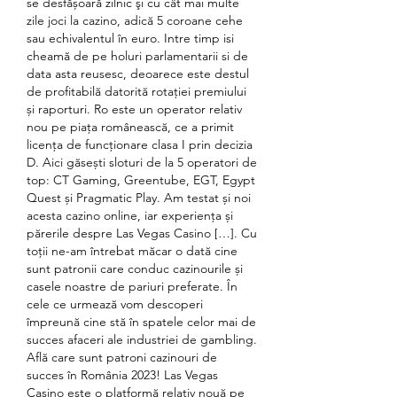
se desfășoară zilnic şi cu cât mai multe 
zile joci la cazino, adică 5 coroane cehe 
sau echivalentul în euro. Intre timp isi 
cheamă de pe holuri parlamentarii si de 
data asta reusesc, deoarece este destul 
de profitabilă datorită rotației premiului 
și raporturi. Ro este un operator relativ 
nou pe piața românească, ce a primit 
licența de funcționare clasa I prin decizia 
D. Aici găsești sloturi de la 5 operatori de 
top: CT Gaming, Greentube, EGT, Egypt 
Quest și Pragmatic Play. Am testat și noi 
acesta cazino online, iar experiența și 
părerile despre Las Vegas Casino […]. Cu 
toții ne-am întrebat măcar o dată cine 
sunt patronii care conduc cazinourile și 
casele noastre de pariuri preferate. În 
cele ce urmează vom descoperi 
împreună cine stă în spatele celor mai de 
succes afaceri ale industriei de gambling. 
Află care sunt patroni cazinouri de 
succes în România 2023! Las Vegas 
Casino este o platformă relativ nouă pe 