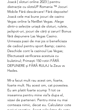
Joacă [ sloturi online 2023 ] pentru 
distracție cu slotsUP Romania ™ Jocuri 
Mobile Fără descărcare! Fără depozite! 
Joacă cele mai bune jocuri de cazino 
Vegas online la NetBet Vegas. Alege 
dintr-o selecție uriașă de sloturi, rulete, 
jackpot-uri, jocuri de cărți și zaruri! Bonus 
fără depunere Las Vegas Casino. 
Urmeaza pasii de mai jos si beneficiaza 
de cadoul pentru sport &amp; casino. 
Deschide cont la cazinoul Las Vegas; 
Efectuează verificarea acestuia cu 
buletinul; Primești 150 rotiri FĂRĂ 
DEPUNERE și FĂRĂ RULAJ la Zeus vs 
Hades. 
Mi-a facut mult rau acest om, foarte, 
foarte mult. Nu acest om, cat povestea. 
Eu am platit foarte scump ?i tot ce 
inseamna pentru mine via?a dupa el, 
vizavi de parteneri. Pentru mine nu mai 
conteaza nimic, decat eu. Calculator cote 
pariuri sportive. Acest calculator de cote 