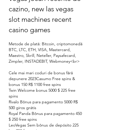
cazino, new las vegas 
slot machines recent 
casino games
Metode de plată: Bitcoin, criptomonedă 
BTC, LTC, ETH, VISA, Mastercard, 
Maestro, Skrill, Neteller, Paysafecard, 
Zimpler, INSTADEBIT, Webmoney<br>
Cele mai mari coduri de bonus fără 
depunere 2023Casumo Free spins & 
bonus 150 R$ 1100 free spins
Twin Welcome bonus 5000 $ 225 free 
spins
Rivalo Bônus para pagamento 5000 R$ 
500 giros grátis
Royal Panda Bônus para pagamento 450 
$ 250 free spins
LeoVegas Sem bônus de depósito 225 