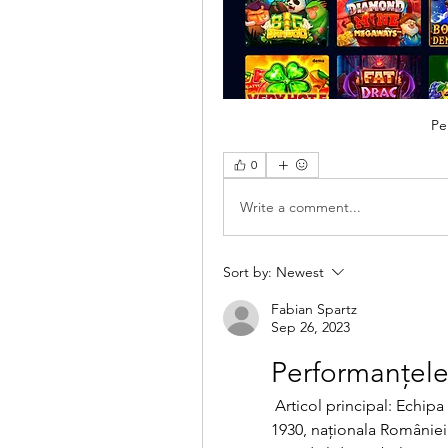
Pe
0
Write a comment...
Sort by:
Newest
Fabian Spartz
Sep 26, 2023
Performanțele
 Articol principal: Echipa națională de fotbal a României. Începând cu 
1930, naționala României 