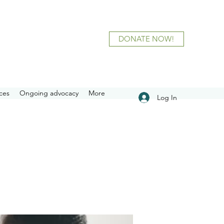
DONATE NOW!
ces
Ongoing advocacy
More
Log In