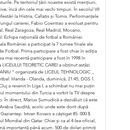
turile. Pe teritoriul țării noastre există mențiuni, 
tive, încă din cele mai vechi timpuri. În secolul VII 
estări la Histria, Callatis și Tomis. Performanțele 
ungul carierei, Fabio Coentrao a evoluat pentru 
al, Real Zaragoza, Real Madrid, Mocano, 
al: Echipa națională de fotbal a României. 
la României a participat la 7 turnee finale ale 
Fotbal. Prima participare a fost chiar în ediția 
ea mai recentă participare a fost în 1998 în 
 a LICEULUI TEORETIC CAREI a obținut astăzi 
 MANIU “ organizată de LICEUL TEHNOLOGIC ,, 
bal: Irlanda - Olanda, duminică, 21:45, DGS 1. 
luj a revenit în Liga I, a schimbat nu mai puțin 
ul momentului din Turcia a vorbit la TV despre 
p. În direct, Marius Șumudică a dezvăluit că este 
Arabia Saudită, acolo unde este dorit după 
Gaziantep. Istvan Kovacs a câștigat 85. 000 $ 
Mondial din Qatar. Chiar și ca al 4-lea oficial, 
mă importantă până acum. 500 de dolari primiți 