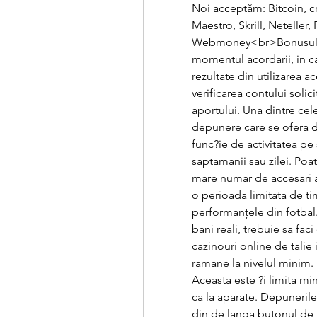
Noi acceptăm: Bitcoin, c
Maestro, Skrill, Neteller
Webmoney<br>Bonusul efbe
momentul acordarii, in ca
rezultate din utilizarea 
verificarea contului soli
aportului. Una dintre cel
depunere care se ofera dup
func?ie de activitatea pe s
saptamanii sau zilei. Poate
mare numar de accesari a
o perioada limitata de tim
performanțele din fotbal.
bani reali, trebuie sa fac
cazinouri online de talie
ramane la nivelul minim.
Aceasta este ?i limita mi
ca la aparate. Depuneril
din de langa butonul de 