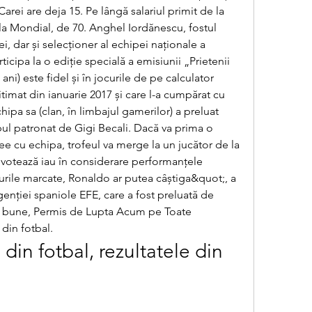
arei are deja 15. Pe lângă salariul primit de la 
la Mondial, de 70. Anghel Iordănescu, fostul 
ei, dar și selecționer al echipei naționale a 
ticipa la o ediție specială a emisiunii „Prietenii 
ani) este fidel și în jocurile de pe calculator 
itimat din ianuarie 2017 și care l-a cumpărat cu 
ipa sa (clan, în limbajul gamerilor) a preluat 
bul patronat de Gigi Becali. Dacă va prima o 
fee cu echipa, trofeul va merge la un jucător de la 
 votează iau în considerare performanțele 
lurile marcate, Ronaldo ar putea câștiga&quot;, a 
genției spaniole EFE, care a fost preluată de 
le bune, Permis de Lupta Acum pe Toate 
din fotbal.
din fotbal, rezultatele din 