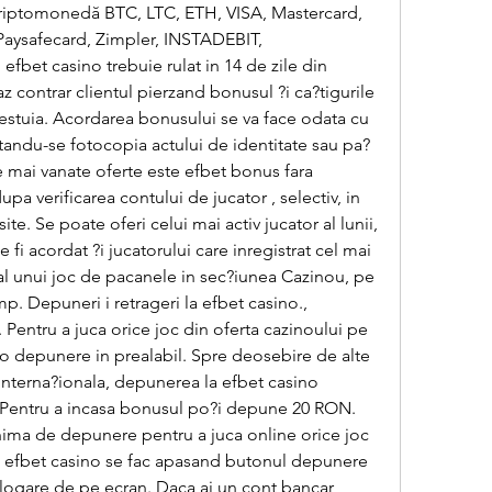
riptomonedă BTC, LTC, ETH, VISA, Mastercard, 
, Paysafecard, Zimpler, INSTADEBIT, 
t casino trebuie rulat in 14 de zile din 
z contrar clientul pierzand bonusul ?i ca?tigurile 
acestuia. Acordarea bonusului se va face odata cu 
citandu-se fotocopia actului de identitate sau pa?
e mai vanate oferte este efbet bonus fara 
a verificarea contului de jucator , selectiv, in 
ite. Se poate oferi celui mai activ jucator al lunii, 
 fi acordat ?i jucatorului care inregistrat cel mai 
l unui joc de pacanele in sec?iunea Cazinou, pe 
p. Depuneri i retrageri la efbet casino., 
 Pentru a juca orice joc din oferta cazinoului pe 
i o depunere in prealabil. Spre deosebire de alte 
 interna?ionala, depunerea la efbet casino 
 Pentru a incasa bonusul po?i depune 20 RON. 
nima de depunere pentru a juca online orice joc 
e efbet casino se fac apasand butonul depunere 
logare de pe ecran. Daca ai un cont bancar 