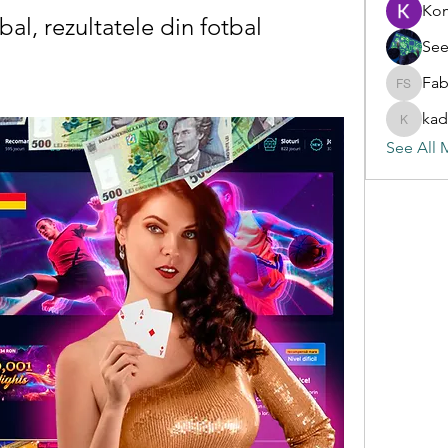
Ko
al, rezultatele din fotbal
See
Fab
Fabian S
kad
kadamra
See All 