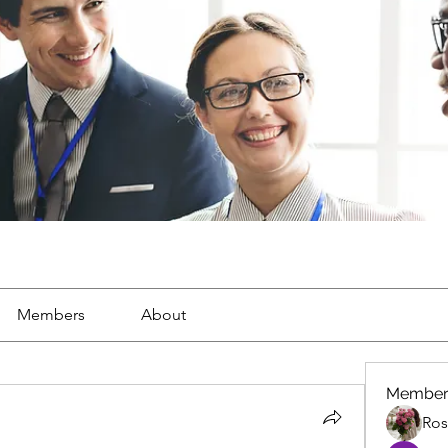
Members
About
Member
Ros