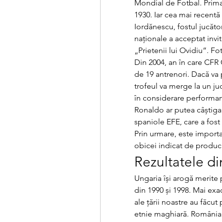
Mondial de Fotbal. Prima p
1930. Iar cea mai recentă 
Iordănescu, fostul jucător 
naționale a acceptat invit
„Prietenii lui Ovidiu”. Fo
Din 2004, an în care CFR C
de 19 antrenori. Dacă va p
trofeul va merge la un ju
în considerare performanț
Ronaldo ar putea câștiga&
spaniole EFE, care a fost
Prin urmare, este importa
obicei indicat de produc
Rezultatele di
Ungaria își arogă merite
din 1990 și 1998. Mai exac
ale țării noastre au făcut 
etnie maghiară. România a