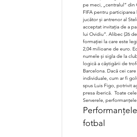
pe meci, „centralul” din C
FIFA pentru participarea 
jucător și antrenor al Stel
acceptat invitația de a par
lui Ovidiu”. Alibec (26 de 
formației la care este leg
2,04 milioane de euro. Ech
numele și sigla de la clu
logică a câștigării de tro
Barcelona. Dacă cei care
individuale, cum ar fi go
spus Luis Figo, potrivit a
presa iberică.  Toate ce
Serverele, performanțele 
Performanțele 
fotbal