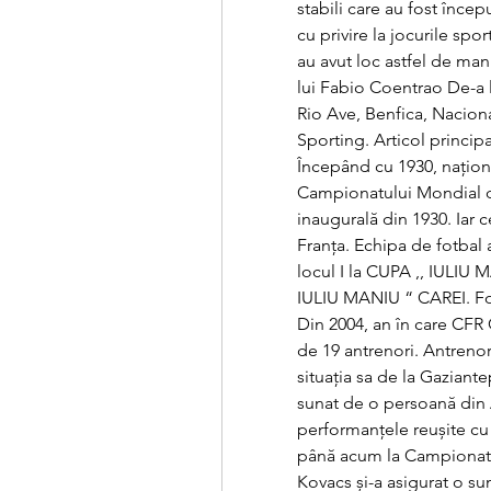
stabili care au fost începu
cu privire la jocurile spor
au avut loc astfel de manif
lui Fabio Coentrao De-a l
Rio Ave, Benfica, Nacion
Sporting. Articol princip
Începând cu 1930, naționa
Campionatului Mondial de 
inaugurală din 1930. Iar c
Franța. Echipa de fotbal
locul I la CUPA ,, IULIU
IULIU MANIU “ CAREI. Fot
Din 2004, an în care CFR C
de 19 antrenori. Antrenor
situația sa de la Gaziante
sunat de o persoană din 
performanțele reușite cu 
până acum la Campionatul 
Kovacs și-a asigurat o su