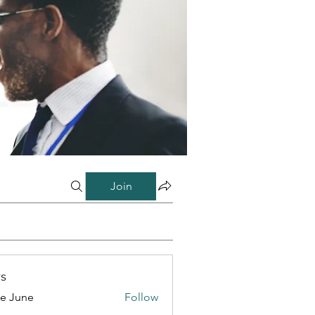
Join
s
e June
Follow