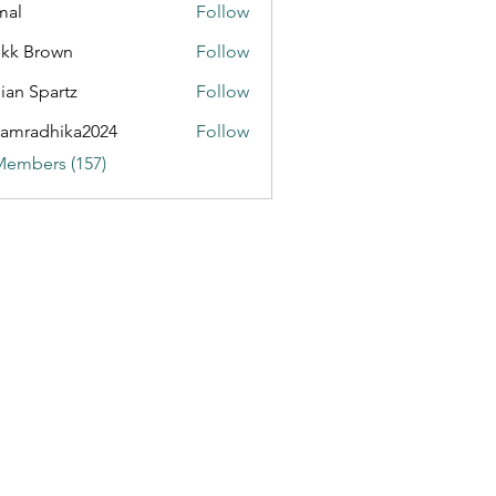
mal
Follow
kk Brown
Follow
ian Spartz
Follow
partz
amradhika2024
Follow
dhika2024
Members (157)