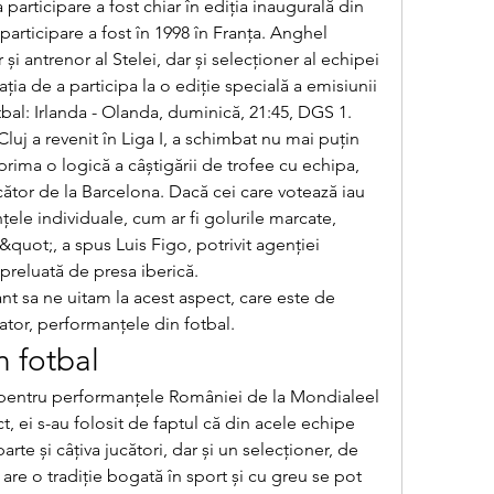
articipare a fost chiar în ediția inaugurală din 
participare a fost în 1998 în Franța. Anghel 
și antrenor al Stelei, dar și selecționer al echipei 
ația de a participa la o ediție specială a emisiunii 
tbal: Irlanda - Olanda, duminică, 21:45, DGS 1. 
luj a revenit în Liga I, a schimbat nu mai puțin 
rima o logică a câștigării de trofee cu echipa, 
cător de la Barcelona. Dacă cei care votează iau 
ele individuale, cum ar fi golurile marcate, 
quot;, a spus Luis Figo, potrivit agenției 
 preluată de presa iberică. 
nt sa ne uitam la acest aspect, care este de 
ator, performanțele din fotbal.
n fotbal
 pentru performanțele României de la Mondialeel 
t, ei s-au folosit de faptul că din acele echipe 
parte și câțiva jucători, dar și un selecționer, de 
re o tradiție bogată în sport și cu greu se pot 