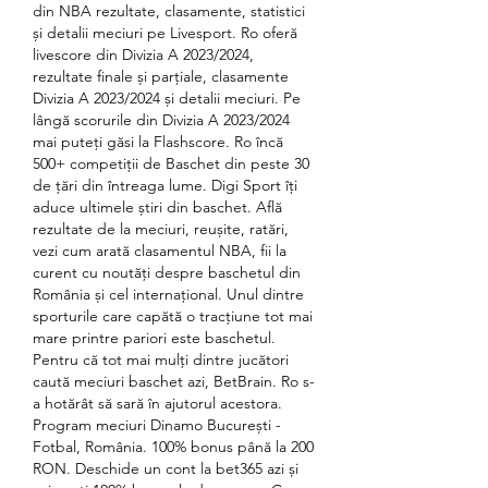
din NBA rezultate, clasamente, statistici 
și detalii meciuri pe Livesport. Ro oferă 
livescore din Divizia A 2023/2024, 
rezultate finale și parțiale, clasamente 
Divizia A 2023/2024 și detalii meciuri. Pe 
lângă scorurile din Divizia A 2023/2024 
mai puteți găsi la Flashscore. Ro încă 
500+ competiții de Baschet din peste 30 
de țări din întreaga lume. Digi Sport îți 
aduce ultimele știri din baschet. Află 
rezultate de la meciuri, reușite, ratări, 
vezi cum arată clasamentul NBA, fii la 
curent cu noutăți despre baschetul din 
România și cel internațional. Unul dintre 
sporturile care capătă o tracțiune tot mai 
mare printre pariori este baschetul. 
Pentru că tot mai mulți dintre jucători 
caută meciuri baschet azi, BetBrain. Ro s-
a hotărât să sară în ajutorul acestora. 
Program meciuri Dinamo București - 
Fotbal, România. 100% bonus până la 200 
RON. Deschide un cont la bet365 azi și 