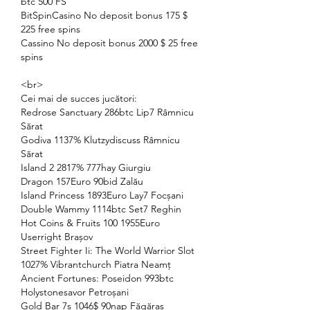
btc 500 FS
BitSpinCasino No deposit bonus 175 $ 
225 free spins
Cassino No deposit bonus 2000 $ 25 free 
spins
<br>
Cei mai de succes jucători:
Redrose Sanctuary 286btc Lip7 Râmnicu 
Sărat 
Godiva 1137% Klutzydiscuss Râmnicu 
Sărat 
Island 2 2817% 777hay Giurgiu 
Dragon 157Euro 90bid Zalău 
Island Princess 1893Euro Lay7 Focșani 
Double Wammy 1114btc Set7 Reghin 
Hot Coins & Fruits 100 1955Euro 
Userright Brașov 
Street Fighter Ii: The World Warrior Slot 
1027% Vibrantchurch Piatra Neamț 
Ancient Fortunes: Poseidon 993btc 
Holystonesavor Petroșani 
Gold Bar 7s 1046$ 90nap Făgăraș 