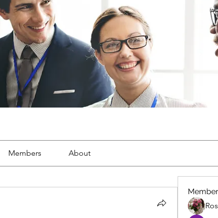
Members
About
Member
Ros