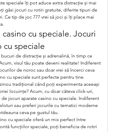
e speciale îți pot aduce extra distracție și mai 
 găsi jocuri cu rotiri gratuite, diferite tipuri de 
. Ce tip de joc 777 vrei să joci și îți place mai 
a. 
 casino cu speciale. Jocuri 
o cu speciale
 bucuri de distracție și adrenalină, în timp ce 
cum, visul tău poate deveni realitate! Indiferent 
ocurilor de noroc sau doar vrei să încerci ceva 
ino cu speciale sunt perfecte pentru tine.
zinou tradițional când poți experimenta aceeași 
riei locuințe? Acum, cu doar câteva click-uri, 
de jocuri aparate casino cu speciale. Indiferent 
 sloturi sau preferi jocurile cu tematici moderne 
ntotdeauna ceva pe gustul tău.
ino cu speciale oferă un mix perfect între 
torită funcțiilor speciale, poți beneficia de rotiri 