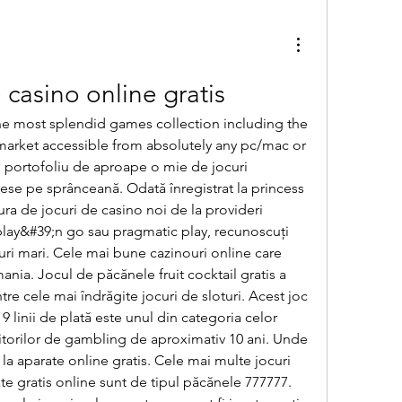
 casino online gratis
 the most splendid games collection including the 
 market accessible from absolutely any pc/mac or 
portofoliu de aproape o mie de jocuri 
lese pe sprânceană. Odată înregistrat la princess 
ura de jocuri de casino noi de la provideri 
ay&#39;n go sau pragmatic play, recunoscuți 
guri mari. Cele mai bune cazinouri online care 
nia. Jocul de păcănele fruit cocktail gratis a 
tre cele mai îndrăgite jocuri de sloturi. Acest joc 
i 9 linii de plată este unul din categoria celor 
ubitorilor de gambling de aproximativ 10 ani. Unde 
 la aparate online gratis. Cele mai multe jocuri 
te gratis online sunt de tipul păcănele 777777. 