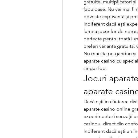
gratuite, multiplicatori ș
fabuloase. Nu vei mai fi n
poveste captivantă și pr
Indiferent dacă ești exper
lumea jocurilor de noroc,
perfecte pentru toată lume
preferi varianta gratuită,
Nu mai sta pe gânduri și
aparate casino cu speciale
singur loc!
Jocuri aparate 
aparate casino
Dacă ești în căutarea distr
aparate casino online grat
experimentezi senzații un
cazinou, direct din confor
Indiferent dacă ești un î