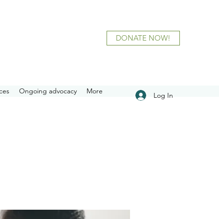
DONATE NOW!
ces
Ongoing advocacy
More
Log In