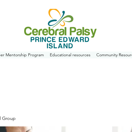
eer Mentorship Program
Educational resources
Community Resour
l Group