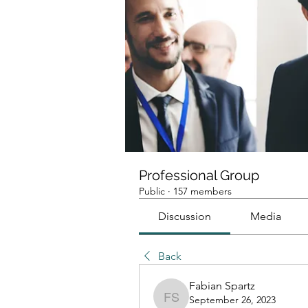
Professional Group
Public
·
157 members
Discussion
Media
Back
Fabian Spartz
September 26, 2023
Fabian Spartz