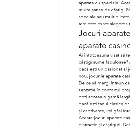
aparate cu speciale. Acest
multe șanse de câștig. Poți
speciale sau multiplicatori
tare este exact alegerea t
Jocuri aparate
aparate casin
Ai întotdeauna visat să te
câștigi sume fabuloase? A
dacă ești un pasionat al j
nou, jocurile aparate cas
De ce să mergi într-un ca
senzație în confortul prop
poți accesa o gamă largă 
dacă ești fanul clasicelor
și captivante, vei găsi î
Aceste jocuri aparate cas
distracție și câștiguri. Da