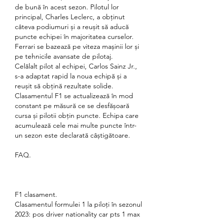
de bună în acest sezon. Pilotul lor 
principal, Charles Leclerc, a obținut 
câteva podiumuri și a reușit să aducă 
puncte echipei în majoritatea curselor. 
Ferrari se bazează pe viteza mașinii lor și 
pe tehnicile avansate de pilotaj.
Celălalt pilot al echipei, Carlos Sainz Jr., 
s-a adaptat rapid la noua echipă și a 
reușit să obțină rezultate solide.
Clasamentul F1 se actualizează în mod 
constant pe măsură ce se desfășoară 
cursa și pilotii obțin puncte. Echipa care 
acumulează cele mai multe puncte într-
un sezon este declarată câștigătoare.
FAQ.
F1 clasament.
Clasamentul formulei 1 la piloți în sezonul 
2023: pos driver nationality car pts 1 max 