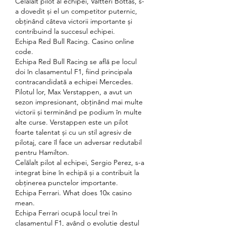
Celălalt pilot al echipei, Valtteri Bottas, s-
a dovedit și el un competitor puternic, 
obținând câteva victorii importante și 
contribuind la succesul echipei.
Echipa Red Bull Racing. Casino online 
code.
Echipa Red Bull Racing se află pe locul 
doi în clasamentul F1, fiind principala 
contracandidată a echipei Mercedes. 
Pilotul lor, Max Verstappen, a avut un 
sezon impresionant, obținând mai multe 
victorii și terminând pe podium în multe 
alte curse. Verstappen este un pilot 
foarte talentat și cu un stil agresiv de 
pilotaj, care îl face un adversar redutabil 
pentru Hamilton.
Celălalt pilot al echipei, Sergio Perez, s-a 
integrat bine în echipă și a contribuit la 
obținerea punctelor importante.
Echipa Ferrari. What does 10x casino 
mean.
Echipa Ferrari ocupă locul trei în 
clasamentul F1, având o evoluție destul 