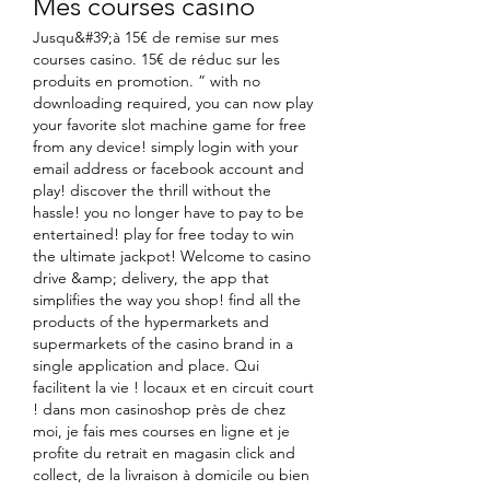
Mes courses casino
Jusqu&#39;à 15€ de remise sur mes 
courses casino. 15€ de réduc sur les 
produits en promotion. ” with no 
downloading required, you can now play 
your favorite slot machine game for free 
from any device! simply login with your 
email address or facebook account and 
play! discover the thrill without the 
hassle! you no longer have to pay to be 
entertained! play for free today to win 
the ultimate jackpot! Welcome to casino 
drive &amp; delivery, the app that 
simplifies the way you shop! find all the 
products of the hypermarkets and 
supermarkets of the casino brand in a 
single application and place. Qui 
facilitent la vie ! locaux et en circuit court 
! dans mon casinoshop près de chez 
moi, je fais mes courses en ligne et je 
profite du retrait en magasin click and 
collect, de la livraison à domicile ou bien 