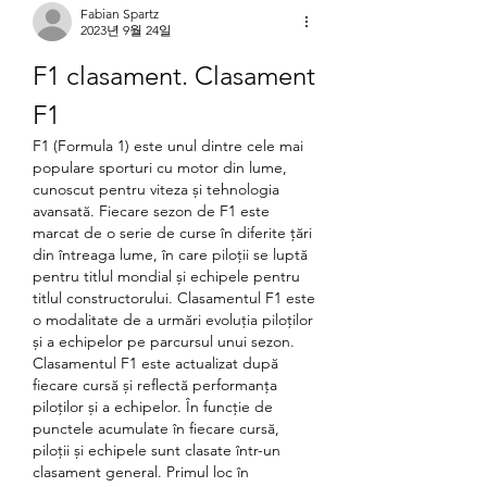
Fabian Spartz
2023년 9월 24일
F1 clasament. Clasament 
F1
F1 (Formula 1) este unul dintre cele mai 
populare sporturi cu motor din lume, 
cunoscut pentru viteza și tehnologia 
avansată. Fiecare sezon de F1 este 
marcat de o serie de curse în diferite țări 
din întreaga lume, în care piloții se luptă 
pentru titlul mondial și echipele pentru 
titlul constructorului. Clasamentul F1 este 
o modalitate de a urmări evoluția piloților 
și a echipelor pe parcursul unui sezon.
Clasamentul F1 este actualizat după 
fiecare cursă și reflectă performanța 
piloților și a echipelor. În funcție de 
punctele acumulate în fiecare cursă, 
piloții și echipele sunt clasate într-un 
clasament general. Primul loc în 