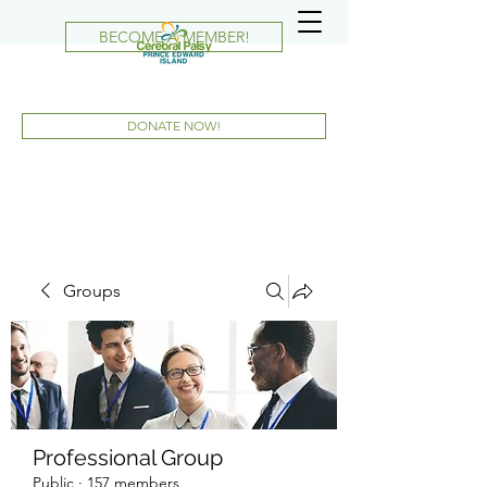
BECOME A MEMBER!
DONATE NOW!
Groups
Professional Group
Public
·
157 members