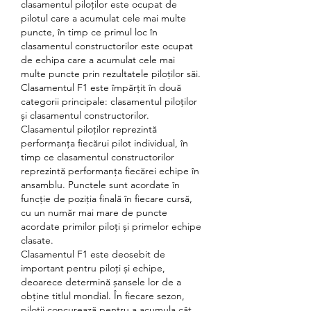
clasamentul piloților este ocupat de 
pilotul care a acumulat cele mai multe 
puncte, în timp ce primul loc în 
clasamentul constructorilor este ocupat 
de echipa care a acumulat cele mai 
multe puncte prin rezultatele piloților săi.
Clasamentul F1 este împărțit în două 
categorii principale: clasamentul piloților 
și clasamentul constructorilor. 
Clasamentul piloților reprezintă 
performanța fiecărui pilot individual, în 
timp ce clasamentul constructorilor 
reprezintă performanța fiecărei echipe în 
ansamblu. Punctele sunt acordate în 
funcție de poziția finală în fiecare cursă, 
cu un număr mai mare de puncte 
acordate primilor piloți și primelor echipe 
clasate.
Clasamentul F1 este deosebit de 
important pentru piloți și echipe, 
deoarece determină șansele lor de a 
obține titlul mondial. În fiecare sezon, 
piloții concurează pentru a acumula cât 