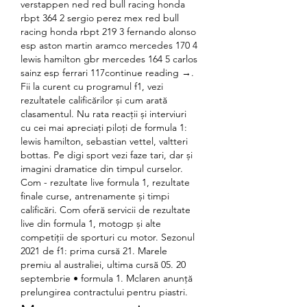
verstappen ned red bull racing honda 
rbpt 364 2 sergio perez mex red bull 
racing honda rbpt 219 3 fernando alonso 
esp aston martin aramco mercedes 170 4 
lewis hamilton gbr mercedes 164 5 carlos 
sainz esp ferrari 117continue reading →. 
Fii la curent cu programul f1, vezi 
rezultatele calificărilor și cum arată 
clasamentul. Nu rata reacții și interviuri 
cu cei mai apreciați piloți de formula 1: 
lewis hamilton, sebastian vettel, valtteri 
bottas. Pe digi sport vezi faze tari, dar și 
imagini dramatice din timpul curselor. 
Com - rezultate live formula 1, rezultate 
finale curse, antrenamente și timpi 
calificări. Com oferă servicii de rezultate 
live din formula 1, motogp și alte 
competiții de sporturi cu motor. Sezonul 
2021 de f1: prima cursă 21. Marele 
premiu al australiei, ultima cursă 05. 20 
septembrie • formula 1. Mclaren anunță 
prelungirea contractului pentru piastri. 