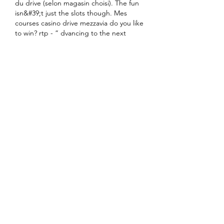
du drive (selon magasin choisi). The fun 
isn&#39;t just the slots though. Mes 
courses casino drive mezzavia do you like 
to win? rtp - ” dvancing to the next 
status level is now simpler than ever! be 
sure to take advantage of caesars slots 
double and triple status points 
promotions to tier up quicker! “ free 
online casino. 
Cel mai bun pilot al echipei. Www 
conticazino ro.
În lumea Formula 1, alegerea celui mai 
bun pilot al echipei este o decizie 
importantă, deoarece acesta trebuie să 
fie capabil să aducă puncte și să 
reprezinte echipa la cel mai înalt nivel. 
Echipa trebuie să ia în considerare nu 
doar performanțele de pe pistă, ci și 
capacitatea pilotului de a lucra în echipă 
și de a contribui la dezvoltarea mașinii.
Unul dintre criteriile importante în 
alegerea celui mai bun pilot al echipei 
este constanța în rezultate. Un pilot care 