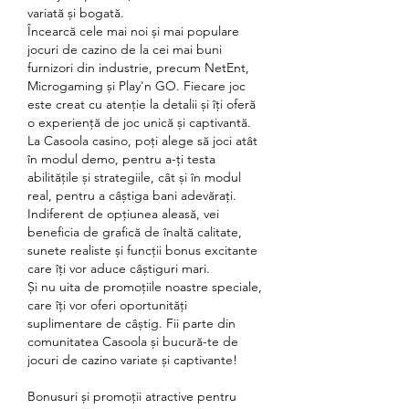
variată și bogată.
Încearcă cele mai noi și mai populare 
jocuri de cazino de la cei mai buni 
furnizori din industrie, precum NetEnt, 
Microgaming și Play'n GO. Fiecare joc 
este creat cu atenție la detalii și îți oferă 
o experiență de joc unică și captivantă.
La Casoola casino, poți alege să joci atât 
în modul demo, pentru a-ți testa 
abilitățile și strategiile, cât și în modul 
real, pentru a câștiga bani adevărați. 
Indiferent de opțiunea aleasă, vei 
beneficia de grafică de înaltă calitate, 
sunete realiste și funcții bonus excitante 
care îți vor aduce câștiguri mari.
Și nu uita de promoțiile noastre speciale, 
care îți vor oferi oportunități 
suplimentare de câștig. Fii parte din 
comunitatea Casoola și bucură-te de 
jocuri de cazino variate și captivante!
Bonusuri și promoții atractive pentru 