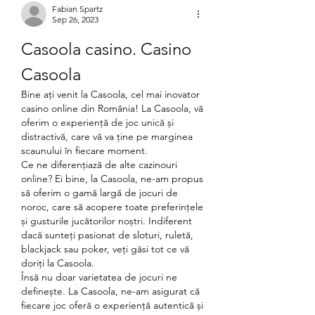
Fabian Spartz
Sep 26, 2023
Casoola casino. Casino 
Casoola
Bine ați venit la Casoola, cel mai inovator 
casino online din România! La Casoola, vă 
oferim o experiență de joc unică și 
distractivă, care vă va ține pe marginea 
scaunului în fiecare moment.
Ce ne diferențiază de alte cazinouri 
online? Ei bine, la Casoola, ne-am propus 
să oferim o gamă largă de jocuri de 
noroc, care să acopere toate preferințele 
și gusturile jucătorilor noștri. Indiferent 
dacă sunteți pasionat de sloturi, ruletă, 
blackjack sau poker, veți găsi tot ce vă 
doriți la Casoola.
Însă nu doar varietatea de jocuri ne 
definește. La Casoola, ne-am asigurat că 
fiecare joc oferă o experiență autentică și 