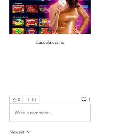
Casoola casino
1
0
Write a comment...
Newest