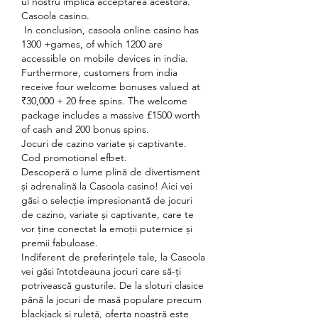
ul nostru implică acceptarea acestora. 
Casoola casino.
 In conclusion, casoola online casino has 
1300 +games, of which 1200 are 
accessible on mobile devices in india. 
Furthermore, customers from india 
receive four welcome bonuses valued at 
₹30,000 + 20 free spins. The welcome 
package includes a massive £1500 worth 
of cash and 200 bonus spins. 
Jocuri de cazino variate și captivante. 
Cod promotional efbet.
Descoperă o lume plină de divertisment 
și adrenalină la Casoola casino! Aici vei 
găsi o selecție impresionantă de jocuri 
de cazino, variate și captivante, care te 
vor ține conectat la emoții puternice și 
premii fabuloase.
Indiferent de preferințele tale, la Casoola 
vei găsi întotdeauna jocuri care să-ți 
potrivească gusturile. De la sloturi clasice 
până la jocuri de masă populare precum 
blackjack și ruletă, oferta noastră este 