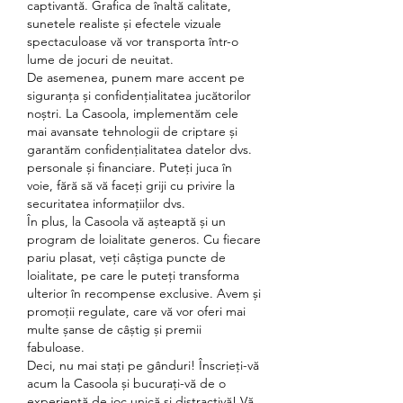
captivantă. Grafica de înaltă calitate, 
sunetele realiste și efectele vizuale 
spectaculoase vă vor transporta într-o 
lume de jocuri de neuitat.
De asemenea, punem mare accent pe 
siguranța și confidențialitatea jucătorilor 
noștri. La Casoola, implementăm cele 
mai avansate tehnologii de criptare și 
garantăm confidențialitatea datelor dvs. 
personale și financiare. Puteți juca în 
voie, fără să vă faceți griji cu privire la 
securitatea informațiilor dvs.
În plus, la Casoola vă așteaptă și un 
program de loialitate generos. Cu fiecare 
pariu plasat, veți câștiga puncte de 
loialitate, pe care le puteți transforma 
ulterior în recompense exclusive. Avem și 
promoții regulate, care vă vor oferi mai 
multe șanse de câștig și premii 
fabuloase.
Deci, nu mai stați pe gânduri! Înscrieți-vă 
acum la Casoola și bucurați-vă de o 
experiență de joc unică și distractivă! Vă 