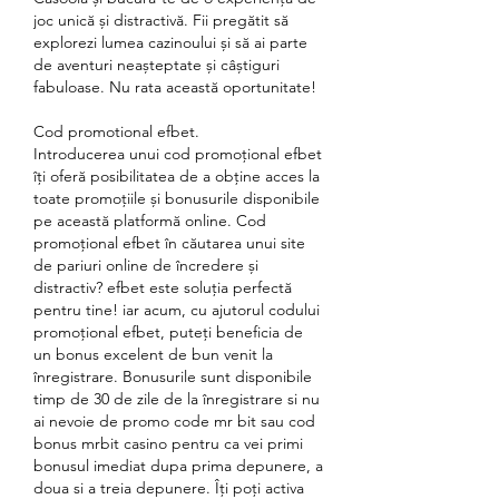
joc unică și distractivă. Fii pregătit să 
explorezi lumea cazinoului și să ai parte 
de aventuri neașteptate și câștiguri 
fabuloase. Nu rata această oportunitate!
Cod promotional efbet.
Introducerea unui cod promoțional efbet 
îți oferă posibilitatea de a obține acces la 
toate promoțiile și bonusurile disponibile 
pe această platformă online. Cod 
promoțional efbet în căutarea unui site 
de pariuri online de încredere și 
distractiv? efbet este soluția perfectă 
pentru tine! iar acum, cu ajutorul codului 
promoțional efbet, puteți beneficia de 
un bonus excelent de bun venit la 
înregistrare. Bonusurile sunt disponibile 
timp de 30 de zile de la înregistrare si nu 
ai nevoie de promo code mr bit sau cod 
bonus mrbit casino pentru ca vei primi 
bonusul imediat dupa prima depunere, a 
doua si a treia depunere. Îți poți activa 