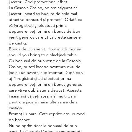
jucători. Cod promotional efbet.
La Casoola Casino, ne-am asigurat că 
jucătorii noștri se bucură de cele mai 
atractive bonusuri și promoții. Odată ce 
vă înregistrați și efectuați prima 
depunere, veți primi un bonus de bun 
venit generos care vă va crește șansele 
de câștig.
Bonus de bun venit. How much money 
should you bring to a blackjack table.
Cu bonusul de bun venit de la Casoola 
Casino, puteți începe aventura dvs. de 
joc cu un avantaj suplimentar. După ce v-
ați înregistrat și ați efectuat prima 
depunere, veți primi un bonus generos 
care vă va dubla suma depusă. Aceasta 
înseamnă că veți avea mai mulți bani 
pentru a juca și mai multe șanse de a 
câștiga.
Promoții lunare. Cate reprize are un meci 
de baschet.
Nu ne oprim doar la bonusul de bun 
venit. La Casoola Casino, avem promoții 