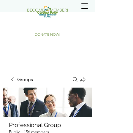
BECOME A MEMBER!
DONATE NOW!
Groups
Professional Group
Public
·
156 members