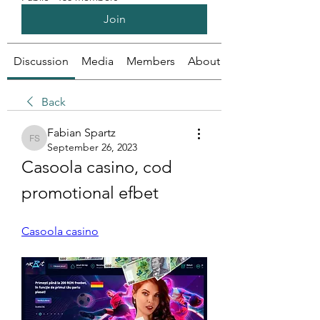
Join
Discussion
Media
Members
About
Back
Fabian Spartz
Fabian Spartz
September 26, 2023
Casoola casino, cod 
promotional efbet
Casoola casino