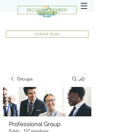
BECOME A MEMBER!
DONATE NOW!
Groups
Professional Group
Public
·
157 members