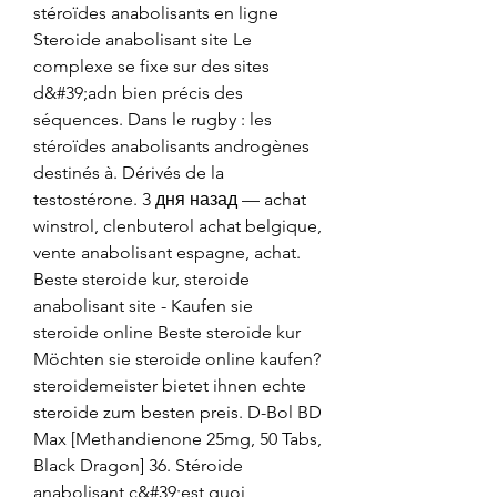
stéroïdes anabolisants en ligne 
Steroide anabolisant site Le 
complexe se fixe sur des sites 
d&#39;adn bien précis des 
séquences. Dans le rugby : les 
stéroïdes anabolisants androgènes 
destinés à. Dérivés de la 
testostérone. 3 дня назад — achat 
winstrol, clenbuterol achat belgique, 
vente anabolisant espagne, achat. 
Beste steroide kur, steroide 
anabolisant site - Kaufen sie 
steroide online Beste steroide kur 
Möchten sie steroide online kaufen? 
steroidemeister bietet ihnen echte 
steroide zum besten preis. D-Bol BD 
Max [Methandienone 25mg, 50 Tabs, 
Black Dragon] 36. Stéroide 
anabolisant c&#39;est quoi, 