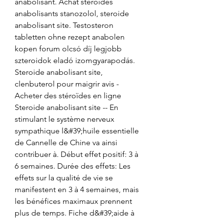
anabolisant. Achat stéroides 
anabolisants stanozolol, steroide 
anabolisant site. Testosteron 
tabletten ohne rezept anabolen 
kopen forum olcsó díj legjobb 
szteroidok eladó izomgyarapodás. 
Steroide anabolisant site, 
clenbuterol pour maigrir avis - 
Acheter des stéroïdes en ligne 
Steroide anabolisant site -- En 
stimulant le système nerveux 
sympathique l&#39;huile essentielle 
de Cannelle de Chine va ainsi 
contribuer à. Début effet positif: 3 à 
6 semaines. Durée des effets: Les 
effets sur la qualité de vie se 
manifestent en 3 à 4 semaines, mais 
les bénéfices maximaux prennent 
plus de temps. Fiche d&#39;aide à 