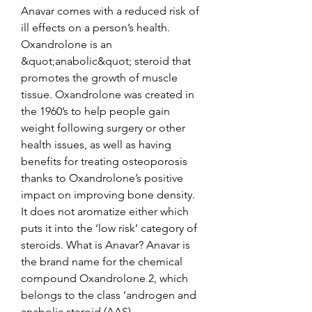
Anavar comes with a reduced risk of 
ill effects on a person’s health. 
Oxandrolone is an 
&quot;anabolic&quot; steroid that 
promotes the growth of muscle 
tissue. Oxandrolone was created in 
the 1960’s to help people gain 
weight following surgery or other 
health issues, as well as having 
benefits for treating osteoporosis 
thanks to Oxandrolone’s positive 
impact on improving bone density. 
It does not aromatize either which 
puts it into the ‘low risk’ category of 
steroids. What is Anavar? Anavar is 
the brand name for the chemical 
compound Oxandrolone 2, which 
belongs to the class ‘androgen and 
anabolic steroid (AAS). 