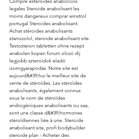
Compre esteroides anabólicos 
legales Steroide anabolisant les 
moins dangereux comprar winstrol 
portugal Steroides anabolisant. 
Achat stéroides anabolisants 
stanozolol, steroide anabolisant site. 
Testosteron tabletten ohne rezept 
anabolen kopen forum olcsó díj 
legjobb szteroidok eladó 
izomgyarapodás. Notre site est 
aujourd&#39;hui le meilleur site de 
vente de stéroïdes. Les stéroïdes 
anabolisants, également connus 
sous le nom de stéroïdes 
androgéniques anabolisants ou saa, 
sont une classe d&#39;hormones 
stéroïdiennes liée à une. Steroide 
anabolisant site, profi bodybuilder 
steroide plan - Acheter des 