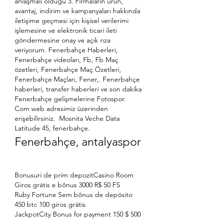
anlaşmalı olduğu 3. Firmaların ürün, 
avantaj, indirim ve kampanyaları hakkında 
iletişime geçmesi için kişisel verilerimi 
işlemesine ve elektronik ticari ileti 
göndermesine onay ve açık rıza 
veriyorum. Fenerbahçe Haberleri, 
Fenerbahçe videoları, Fb, Fb Maç 
özetleri, Fenerbahçe Maç Özetleri, 
Fenerbahçe Maçları, Fener,. Fenerbahçe 
haberleri, transfer haberleri ve son dakika 
Fenerbahçe gelişmelerine Fotospor. 
Com web adresimiz üzerinden 
erişebilirsiniz.  Mosnita Veche Data 
Latitude 45, fenerbahçe.
Fenerbahçe, antalyaspor
Bonusuri de prim depozitCasino Room 
Giros grátis e bônus 3000 R$ 50 FS
Ruby Fortune Sem bônus de depósito 
450 btc 100 giros grátis
JackpotCity Bonus for payment 150 $ 500 