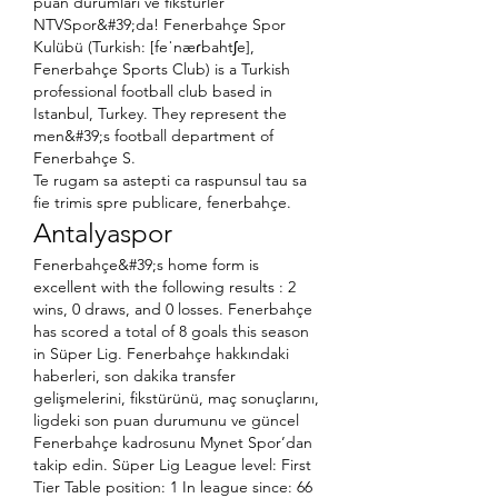
puan durumları ve fikstürler 
NTVSpor&#39;da! Fenerbahçe Spor 
Kulübü (Turkish: [feˈnæɾbahtʃe], 
Fenerbahçe Sports Club) is a Turkish 
professional football club based in 
Istanbul, Turkey. They represent the 
men&#39;s football department of 
Fenerbahçe S. 
Te rugam sa astepti ca raspunsul tau sa 
fie trimis spre publicare, fenerbahçe.
Antalyaspor
Fenerbahçe&#39;s home form is 
excellent with the following results : 2 
wins, 0 draws, and 0 losses. Fenerbahçe 
has scored a total of 8 goals this season 
in Süper Lig. Fenerbahçe hakkındaki 
haberleri, son dakika transfer 
gelişmelerini, fikstürünü, maç sonuçlarını, 
ligdeki son puan durumunu ve güncel 
Fenerbahçe kadrosunu Mynet Spor’dan 
takip edin. Süper Lig League level: First 
Tier Table position: 1 In league since: 66 