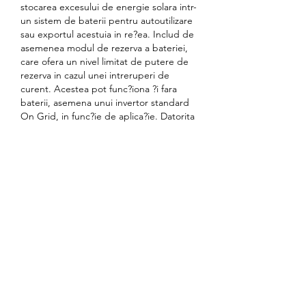
stocarea excesului de energie solara intr-
un sistem de baterii pentru autoutilizare 
sau exportul acestuia in re?ea. Includ de 
asemenea modul de rezerva a bateriei, 
care ofera un nivel limitat de putere de 
rezerva in cazul unei intreruperi de 
curent. Acestea pot func?iona ?i fara 
baterii, asemena unui invertor standard 
On Grid, in func?ie de aplica?ie. Datorita 
posibilita?ii de func?ionare cu sau fara 
baterii, invertorul hibrid nu este 
dependent de sursa de alimentare ?i nici 
nu este afectat de posibiliele defec?iuni 
ale re?elei de electricitate. Pute?i folosi 
energia solara pe care o genera?i singur 
sau pur ?i simplu o pute?i furniza re?elei. 
Invertorul este alcatuit din 2 trackere 
MPP, ceea ce semnifica posibilitatea de 
conectare a doua iruri independente., 
trabzonspor. Importan?a acestora se 
observa in momentul in care, daca pe 
timp de zi, o parte a sistemului 