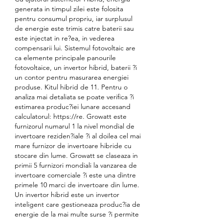
generata in timpul zilei este folosita 
pentru consumul propriu, iar surplusul 
de energie este trimis catre baterii sau 
este injectat in re?ea, in vederea 
compensarii lui. Sistemul fotovoltaic are 
ca elemente principale panourile 
fotovoltaice, un invertor hibrid, baterii ?i 
un contor pentru masurarea energiei 
produse. Kitul hibrid de 11. Pentru o 
analiza mai detaliata se poate verifica ?i 
estimarea produc?iei lunare accesand 
calculatorul: https://re. Growatt este 
furnizorul numarul 1 la nivel mondial de 
invertoare reziden?iale ?i al doilea cel mai 
mare furnizor de invertoare hibride cu 
stocare din lume. Growatt se claseaza in 
primii 5 furnizori mondiali la vanzarea de 
invertoare comerciale ?i este una dintre 
primele 10 marci de invertoare din lume. 
Un invertor hibrid este un invertor 
inteligent care gestioneaza produc?ia de 
energie de la mai multe surse ?i permite 