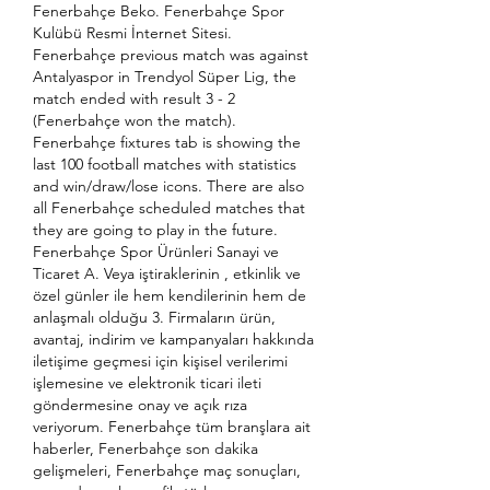
Fenerbahçe Beko. Fenerbahçe Spor 
Kulübü Resmi İnternet Sitesi. 
Fenerbahçe previous match was against 
Antalyaspor in Trendyol Süper Lig, the 
match ended with result 3 - 2 
(Fenerbahçe won the match). 
Fenerbahçe fixtures tab is showing the 
last 100 football matches with statistics 
and win/draw/lose icons. There are also 
all Fenerbahçe scheduled matches that 
they are going to play in the future. 
Fenerbahçe Spor Ürünleri Sanayi ve 
Ticaret A. Veya iştiraklerinin , etkinlik ve 
özel günler ile hem kendilerinin hem de 
anlaşmalı olduğu 3. Firmaların ürün, 
avantaj, indirim ve kampanyaları hakkında 
iletişime geçmesi için kişisel verilerimi 
işlemesine ve elektronik ticari ileti 
göndermesine onay ve açık rıza 
veriyorum. Fenerbahçe tüm branşlara ait 
haberler, Fenerbahçe son dakika 
gelişmeleri, Fenerbahçe maç sonuçları, 