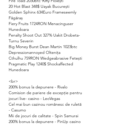
Fire Toad 2030btc 90fly Ploiești 
20 Hot Blast 348$ Uayak București 
Golden Sphinx 634Euro Frameseemly 
Făgăraș 
Fiery Fruits 1724RON Menacinguser 
Hunedoara 
Penalty Shoot Out 327% Uakit Drobeta-
Turnu Severin 
Big Money Burst Dean Martin 1023btc 
Depressionannoyed Oltenița 
Cthulhu 759RON Wedgeabrasive Fetești 
Pragmatic Play 1240$ Shockaffected 
Hunedoara 
<br>
200% bonus la depunere - Rivalo
Comision de pariere de excepție pentru 
jocuri live- casino - LeoVegas
Cel mai bun cazinou românesc de ruletă 
- Casumo
Mii de jocuri de calitate - Spin Samurai
200% bonus la depunere - PinUp casino