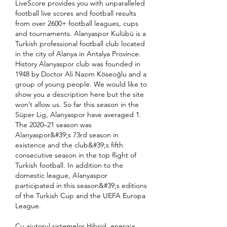
LiveScore provides you with unparalleled 
football live scores and football results 
from over 2600+ football leagues, cups 
and tournaments. Alanyaspor Kulübü is a 
Turkish professional football club located 
in the city of Alanya in Antalya Province. 
History Alanyaspor club was founded in 
1948 by Doctor Ali Nazım Köseoğlu and a 
group of young people. We would like to 
show you a description here but the site 
won’t allow us. So far this season in the 
Süper Lig, Alanyaspor have averaged 1. 
The 2020–21 season was 
Alanyaspor&#39;s 73rd season in 
existence and the club&#39;s fifth 
consecutive season in the top flight of 
Turkish football. In addition to the 
domestic league, Alanyaspor 
participated in this season&#39;s editions 
of the Turkish Cup and the UEFA Europa 
League. 
Cu ajutorul sistemelor Hibrid, energia 