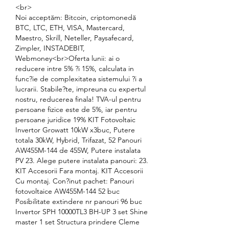
<br>
Noi acceptăm: Bitcoin, criptomonedă 
BTC, LTC, ETH, VISA, Mastercard, 
Maestro, Skrill, Neteller, Paysafecard, 
Zimpler, INSTADEBIT, 
Webmoney<br>Oferta lunii: ai o 
reducere intre 5% ?i 15%, calculata in 
func?ie de complexitatea sistemului ?i a 
lucrarii. Stabile?te, impreuna cu expertul 
nostru, reducerea finala! TVA-ul pentru 
persoane fizice este de 5%, iar pentru 
persoane juridice 19% KIT Fotovoltaic 
Invertor Growatt 10kW x3buc, Putere 
totala 30kW, Hybrid, Trifazat, 52 Panouri 
AW455M-144 de 455W, Putere instalata 
PV 23. Alege putere instalata panouri: 23. 
KIT Accesorii Fara montaj. KIT Accesorii 
Cu montaj. Con?inut pachet: Panouri 
fotovoltaice AW455M-144 52 buc 
Posibilitate extindere nr panouri 96 buc 
Invertor SPH 10000TL3 BH-UP 3 set Shine 
master 1 set Structura prindere Cleme 