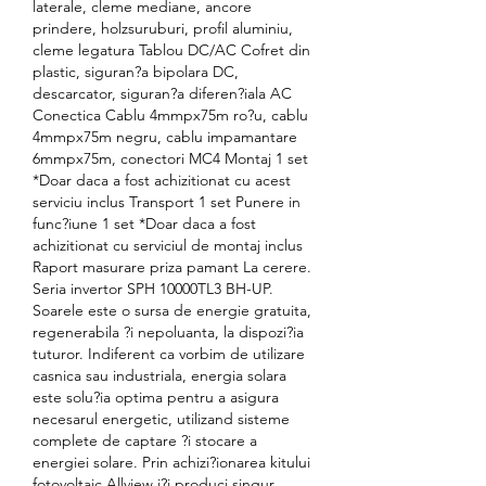
laterale, cleme mediane, ancore 
prindere, holzsuruburi, profil aluminiu, 
cleme legatura Tablou DC/AC Cofret din 
plastic, siguran?a bipolara DC, 
descarcator, siguran?a diferen?iala AC 
Conectica Cablu 4mmpx75m ro?u, cablu 
4mmpx75m negru, cablu impamantare 
6mmpx75m, conectori MC4 Montaj 1 set 
*Doar daca a fost achizitionat cu acest 
serviciu inclus Transport 1 set Punere in 
func?iune 1 set *Doar daca a fost 
achizitionat cu serviciul de montaj inclus 
Raport masurare priza pamant La cerere. 
Seria invertor SPH 10000TL3 BH-UP. 
Soarele este o sursa de energie gratuita, 
regenerabila ?i nepoluanta, la dispozi?ia 
tuturor. Indiferent ca vorbim de utilizare 
casnica sau industriala, energia solara 
este solu?ia optima pentru a asigura 
necesarul energetic, utilizand sisteme 
complete de captare ?i stocare a 
energiei solare. Prin achizi?ionarea kitului 
fotovoltaic Allview i?i produci singur 