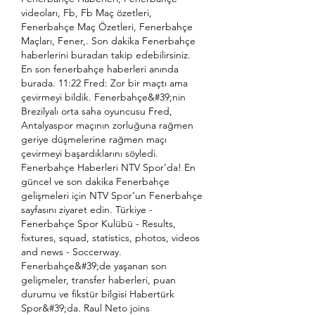
videoları, Fb, Fb Maç özetleri, 
Fenerbahçe Maç Özetleri, Fenerbahçe 
Maçları, Fener,. Son dakika Fenerbahçe 
haberlerini buradan takip edebilirsiniz. 
En son fenerbahçe haberleri anında 
burada. 11:22 Fred: Zor bir maçtı ama 
çevirmeyi bildik. Fenerbahçe&#39;nin 
Brezilyalı orta saha oyuncusu Fred, 
Antalyaspor maçının zorluğuna rağmen 
geriye düşmelerine rağmen maçı 
çevirmeyi başardıklarını söyledi. 
Fenerbahçe Haberleri NTV Spor’da! En 
güncel ve son dakika Fenerbahçe 
gelişmeleri için NTV Spor’un Fenerbahçe 
sayfasını ziyaret edin. Türkiye - 
Fenerbahçe Spor Kulübü - Results, 
fixtures, squad, statistics, photos, videos 
and news - Soccerway. 
Fenerbahçe&#39;de yaşanan son 
gelişmeler, transfer haberleri, puan 
durumu ve fikstür bilgisi Habertürk 
Spor&#39;da. Raul Neto joins 