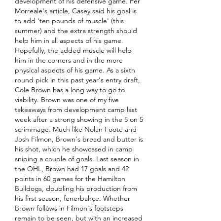
development of his defensive game. Per 
Morreale's article, Casey said his goal is 
to add 'ten pounds of muscle' (this 
summer) and the extra strength should 
help him in all aspects of his game. 
Hopefully, the added muscle will help 
him in the corners and in the more 
physical aspects of his game. As a sixth 
round pick in this past year's entry draft, 
Cole Brown has a long way to go to 
viability. Brown was one of my five 
takeaways from development camp last 
week after a strong showing in the 5 on 5 
scrimmage. Much like Nolan Foote and 
Josh Filmon, Brown's bread and butter is 
his shot, which he showcased in camp 
sniping a couple of goals. Last season in 
the OHL, Brown had 17 goals and 42 
points in 60 games for the Hamilton 
Bulldogs, doubling his production from 
his first season, fenerbahçe. Whether 
Brown follows in Filmon's footsteps 
remain to be seen, but with an increased 