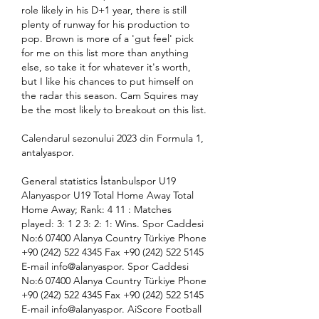
role likely in his D+1 year, there is still 
plenty of runway for his production to 
pop. Brown is more of a 'gut feel' pick 
for me on this list more than anything 
else, so take it for whatever it's worth, 
but I like his chances to put himself on 
the radar this season. Cam Squires may 
be the most likely to breakout on this list.
Calendarul sezonului 2023 din Formula 1, 
antalyaspor.
General statistics İstanbulspor U19 
Alanyaspor U19 Total Home Away Total 
Home Away; Rank: 4 11 : Matches 
played: 3: 1 2 3: 2: 1: Wins. Spor Caddesi 
No:6 07400 Alanya Country Türkiye Phone 
+90 (242) 522 4345 Fax +90 (242) 522 5145 
E-mail info@alanyaspor. Spor Caddesi 
No:6 07400 Alanya Country Türkiye Phone 
+90 (242) 522 4345 Fax +90 (242) 522 5145 
E-mail info@alanyaspor. AiScore Football 