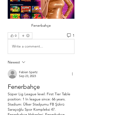
Fenerbahçe
1
0
Write a comment...
Newest
Fabian Spartz
Sep 23, 2023
Fenerbahçe
Süper Lig League level: First Tier Table 
position: 1 In league since: 66 years. 
Stadium: Ülker Stadyumu FB Şükrü 
Saraçoğlu Spor Kompleksi 47. 
Fenerbahçe Haberleri, Fenerbahçe 