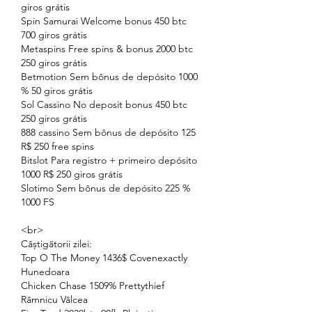
giros grátis
Spin Samurai Welcome bonus 450 btc 
700 giros grátis
Metaspins Free spins & bonus 2000 btc 
250 giros grátis
Betmotion Sem bônus de depósito 1000 
% 50 giros grátis
Sol Cassino No deposit bonus 450 btc 
250 giros grátis
888 cassino Sem bônus de depósito 125 
R$ 250 free spins
Bitslot Para registro + primeiro depósito 
1000 R$ 250 giros grátis
Slotimo Sem bônus de depósito 225 % 
1000 FS
<br>
Câștigătorii zilei:
Top O The Money 1436$ Covenexactly 
Hunedoara 
Chicken Chase 1509% Prettythief 
Râmnicu Vâlcea 