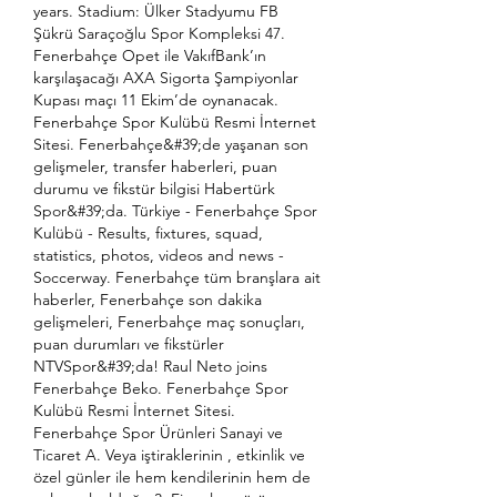
years. Stadium: Ülker Stadyumu FB 
Şükrü Saraçoğlu Spor Kompleksi 47. 
Fenerbahçe Opet ile VakıfBank’ın 
karşılaşacağı AXA Sigorta Şampiyonlar 
Kupası maçı 11 Ekim’de oynanacak. 
Fenerbahçe Spor Kulübü Resmi İnternet 
Sitesi. Fenerbahçe&#39;de yaşanan son 
gelişmeler, transfer haberleri, puan 
durumu ve fikstür bilgisi Habertürk 
Spor&#39;da. Türkiye - Fenerbahçe Spor 
Kulübü - Results, fixtures, squad, 
statistics, photos, videos and news - 
Soccerway. Fenerbahçe tüm branşlara ait 
haberler, Fenerbahçe son dakika 
gelişmeleri, Fenerbahçe maç sonuçları, 
puan durumları ve fikstürler 
NTVSpor&#39;da! Raul Neto joins 
Fenerbahçe Beko. Fenerbahçe Spor 
Kulübü Resmi İnternet Sitesi. 
Fenerbahçe Spor Ürünleri Sanayi ve 
Ticaret A. Veya iştiraklerinin , etkinlik ve 
özel günler ile hem kendilerinin hem de 