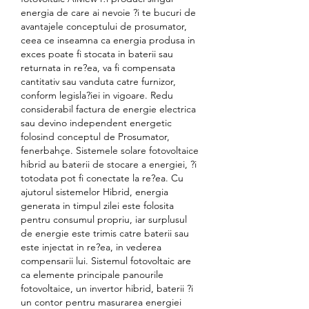
energia de care ai nevoie ?i te bucuri de 
avantajele conceptului de prosumator, 
ceea ce inseamna ca energia produsa in 
exces poate fi stocata in baterii sau 
returnata in re?ea, va fi compensata 
cantitativ sau vanduta catre furnizor, 
conform legisla?iei in vigoare. Redu 
considerabil factura de energie electrica 
sau devino independent energetic 
folosind conceptul de Prosumator, 
fenerbahçe. Sistemele solare fotovoltaice 
hibrid au baterii de stocare a energiei, ?i 
totodata pot fi conectate la re?ea. Cu 
ajutorul sistemelor Hibrid, energia 
generata in timpul zilei este folosita 
pentru consumul propriu, iar surplusul 
de energie este trimis catre baterii sau 
este injectat in re?ea, in vederea 
compensarii lui. Sistemul fotovoltaic are 
ca elemente principale panourile 
fotovoltaice, un invertor hibrid, baterii ?i 
un contor pentru masurarea energiei 