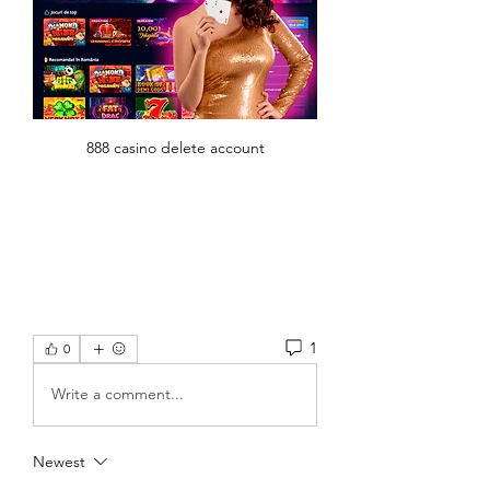
888 casino delete account
1
0
Write a comment...
Newest