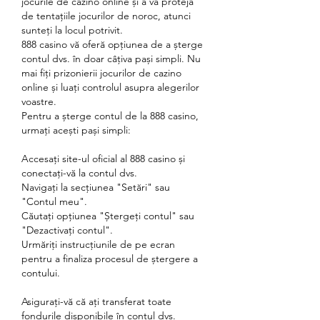
jocurile de cazino online și a vă proteja 
de tentațiile jocurilor de noroc, atunci 
sunteți la locul potrivit.
888 casino vă oferă opțiunea de a șterge 
contul dvs. în doar câțiva pași simpli. Nu 
mai fiți prizonierii jocurilor de cazino 
online și luați controlul asupra alegerilor 
voastre.
Pentru a șterge contul de la 888 casino, 
urmați acești pași simpli:
Accesați site-ul oficial al 888 casino și 
conectați-vă la contul dvs.
Navigați la secțiunea "Setări" sau 
"Contul meu".
Căutați opțiunea "Ștergeți contul" sau 
"Dezactivați contul".
Urmăriți instrucțiunile de pe ecran 
pentru a finaliza procesul de ștergere a 
contului.
Asigurați-vă că ați transferat toate 
fondurile disponibile în contul dvs. 