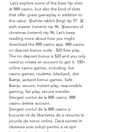
 Let’s explore some of the best rtp slots 
at 888 casino, but also the kind of slots 
that offer great gameplay in addition to 
this value: 🥇white rabbit (btg) rtp 97. 🥈
wish master (netent) rtp 96. 🥉secrets of 
christmas (netent) rtp 96. Let’s keep 
reading more about how you might 
download the 888 casino app. 888 casino 
no deposit bonus code - $20 free play. 
The no deposit bonus is $20 and you only 
need to create an account to get it. 100+ 
online casino games, including: live 
casino games, roulette, blackjack, slot 
&amp; jackpot bonus games. Safe 
&amp; secure, instant play, responsible 
gaming, fair play, secure transfer. 
Ștergeți contul de la 888 casino. 888 
casino delete account.
Ștergeți contul de la 888 casino și 
bucurați-vă de libertatea de a renunța la 
jocurile de noroc online. Dacă sunteți în 
căutarea unei soluții pentru a vă opri 