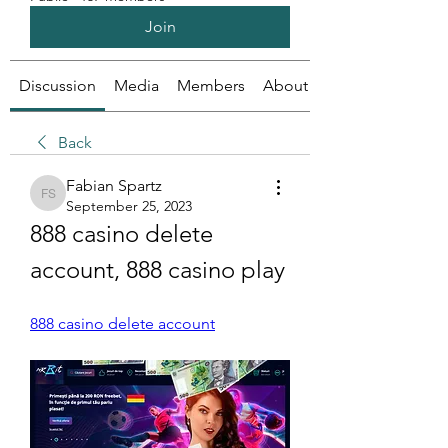
Join
Discussion
Media
Members
About
Back
Fabian Spartz
Fabian Spartz
September 25, 2023
888 casino delete 
account, 888 casino play
888 casino delete account