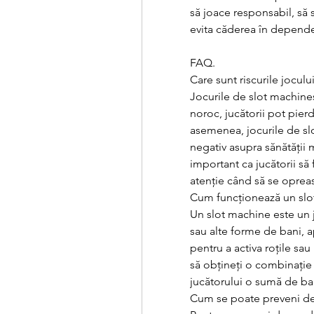
să joace responsabil, să s
evita căderea în depend
FAQ.
Care sunt riscurile joculu
Jocurile de slot machines
noroc, jucătorii pot pier
asemenea, jocurile de sl
negativ asupra sănătății 
important ca jucătorii să 
atenție când să se opreas
Cum funcționează un slo
Un slot machine este un 
sau alte forme de bani, 
pentru a activa roțile sau
să obțineți o combinație c
jucătorului o sumă de ba
Cum se poate preveni d