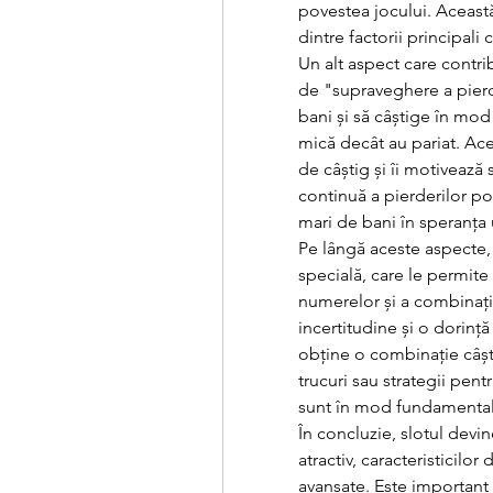
povestea jocului. Această
dintre factorii principali 
Un alt aspect care contri
de "supraveghere a pierde
bani și să câștige în mod 
mică decât au pariat. Aces
de câștig și îi motivează
continuă a pierderilor po
mari de bani în speranța 
Pe lângă aceste aspecte, 
specială, care le permite
numerelor și a combinați
incertitudine și o dorinț
obține o combinație câșt
trucuri sau strategii pentr
sunt în mod fundamental
În concluzie, slotul devin
atractiv, caracteristicilo
avansate. Este important c