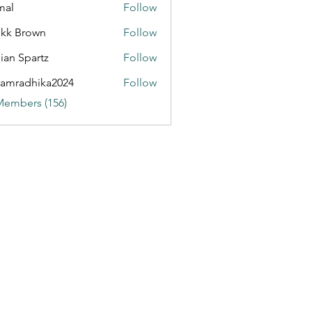
mal
Follow
kk Brown
Follow
ian Spartz
Follow
partz
amradhika2024
Follow
dhika2024
Members (156)