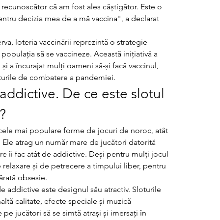
 recunoscător că am fost ales câștigător. Este o 
ru decizia mea de a mă vaccina", a declarat 
, loteria vaccinării reprezintă o strategie 
populația să se vaccineze. Această inițiativă a 
i a încurajat mulți oameni să-și facă vaccinul, 
orturile de combatere a pandemiei.
addictive. De ce este slotul 
v?
 cele mai populare forme de jocuri de noroc, atât 
e. Ele atrag un număr mare de jucători datorită 
e îi fac atât de addictive. Deși pentru mulți jocul 
relaxare și de petrecere a timpului liber, pentru 
ărată obsesie.
e addictive este designul său atractiv. Sloturile 
ltă calitate, efecte speciale și muzică 
 pe jucători să se simtă atrași și imersați în 