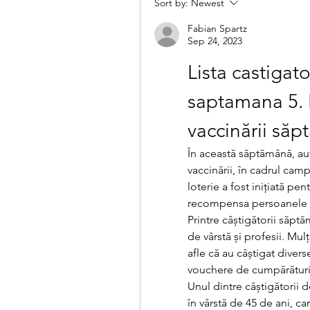
Sort by:
Newest
Fabian Spartz
Sep 24, 2023
Lista castigator
saptamana 5. Li
vaccinării să
În această săptămână, autor
vaccinării, în cadrul cam
loterie a fost inițiată pe
recompensa persoanele ca
Printre câștigătorii săpt
de vârstă și profesii. Mulți
afle că au câștigat divers
vouchere de cumpărături 
Unul dintre câștigătorii
în vârstă de 45 de ani, car