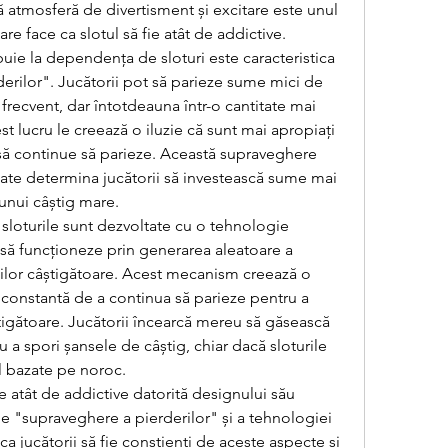
 atmosferă de divertisment și excitare este unul 
care face ca slotul să fie atât de addictive.
buie la dependența de sloturi este caracteristica 
rilor". Jucătorii pot să parieze sume mici de 
frecvent, dar întotdeauna într-o cantitate mai 
t lucru le creează o iluzie că sunt mai apropiați 
 să continue să parieze. Această supraveghere 
ate determina jucătorii să investească sume mai 
unui câștig mare.
sloturile sunt dezvoltate cu o tehnologie 
 să funcționeze prin generarea aleatoare a 
ilor câștigătoare. Acest mecanism creează o 
ă constantă de a continua să parieze pentru a 
igătoare. Jucătorii încearcă mereu să găsească 
u a spori șansele de câștig, chiar dacă sloturile 
 bazate pe noroc.
e atât de addictive datorită designului său 
r de "supraveghere a pierderilor" și a tehnologiei 
a jucătorii să fie conștienți de aceste aspecte și 