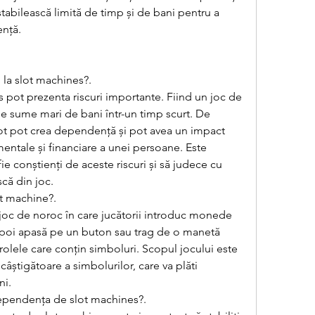
tabilească limită de timp și de bani pentru a 
ență.
i la slot machines?.
 pot prezenta riscuri importante. Fiind un joc de 
de sume mari de bani într-un timp scurt. De 
ot pot crea dependență și pot avea un impact 
mentale și financiare a unei persoane. Este 
fie conștienți de aceste riscuri și să judece cu 
că din joc.
t machine?.
joc de noroc în care jucătorii introduc monede 
apoi apasă pe un buton sau trag de o manetă 
 rolele care conțin simboluri. Scopul jocului este 
âștigătoare a simbolurilor, care va plăti 
ni.
ependența de slot machines?.