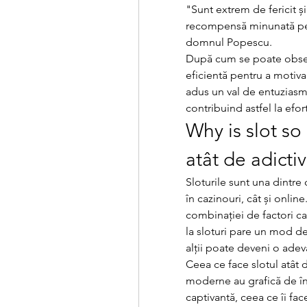
"Sunt extrem de fericit și
recompensă minunată pent
domnul Popescu.
După cum se poate observa
eficientă pentru a motiva 
adus un val de entuziasm ș
contribuind astfel la ef
Why is slot so 
atât de adicti
Sloturile sunt una dintre
în cazinouri, cât și onlin
combinației de factori car
la sloturi pare un mod de 
alții poate deveni o adev
Ceea ce face slotul atât d
moderne au grafică de îna
captivantă, ceea ce îi face