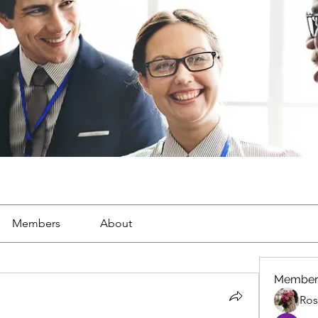
Members
About
Member
Ros