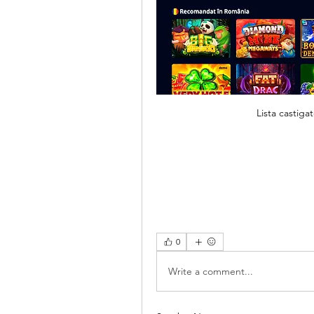
Lista castiga
0
Write a comment...