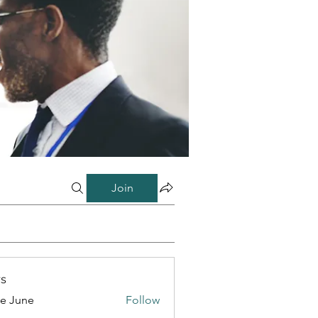
Join
s
e June
Follow