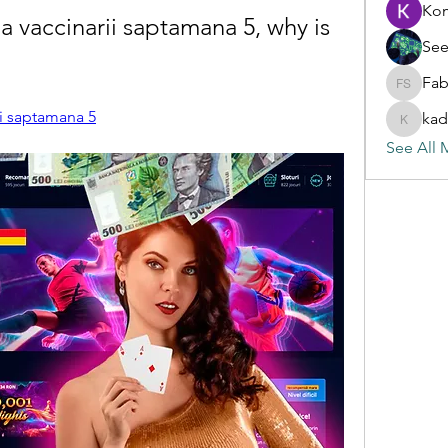
Ko
ia vaccinarii saptamana 5, why is 
See
Fab
Fabian S
rii saptamana 5
kad
kadamra
See All 