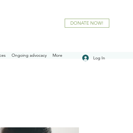
DONATE NOW!
ces
Ongoing advocacy
More
Log In