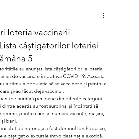
i loteria vaccinarii 
sta câștigătorilor loteriei 
ptămâna 5
itățile au anunțat lista câștigătorilor la loteria 
paniei de vaccinare împotriva COVID-19. Această 
ntru a stimula populația să se vaccineze și pentru a 
re și-au făcut deja vaccinul.
ămânii se numără persoane din diferite categorii 
 dintre aceștia au fost surprinși și încântați să 
e premii, printre care se numără vacanțe, mașini, 
și bani.
 deosebit de norocoși a fost domnul Ion Popescu, 
e a câștigat o excursie într-o destinație exotică. 